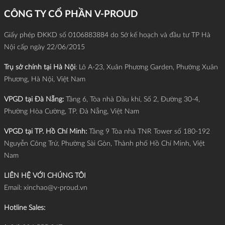
CÔNG TY CỔ PHẦN V-PROUD
Giấy phép ĐKKD số 0106883884 do Sở kế hoạch và đầu tư TP Hà
Nội cấp ngày 22/06/2015
Trụ sở chính tại Hà Nội
: Lô A-23, Xuân Phương Garden, Phường Xuân
Phương, Hà Nội, Việt Nam
VPGD tại Đà Nẵng:
Tầng 6, Tòa nhà Dầu khí, Số 2, Đường 30-4,
Phường Hòa Cường, TP. Đà Nẵng, Việt Nam
VPGD tại TP. Hồ Chí Minh:
Tầng 9 Tòa nhà TNR Tower số 180-192
Nguyễn Công Trứ, Phường Sài Gòn, Thành phố Hồ Chí Minh, Việt
Nam
LIÊN HỆ VỚI CHÚNG TÔI
Email:
xinchao@v-proud.vn
Hotline Sales: