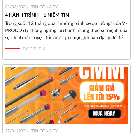
31/03/2026 -
TIN CÔNG TY
4 HÀNH TRÌNH – 1 NIỀM TIN
Trong suốt 12 tháng qua, "những bánh xe đo lường" của V-
PROUD đã không ngừng lăn bánh, mang theo sứ mệnh của
sự chính xác tuyệt đối vượt qua mọi giới hạn địa lý để đến
với cảng PTSC Vũng Tàu. Chúng tôi vô cùng tự hào khi
ĐỌC THÊM
hoàn thành xuất sắc 4 đợt triển khai dịch vụ đo lường
(survey metrology) khắt khe cho chủ đầu tư ØRSTED – một
trong những tập đoàn năng lượng tái tạo hàng đầu thế giới.
27/01/2026 -
TIN CÔNG TY