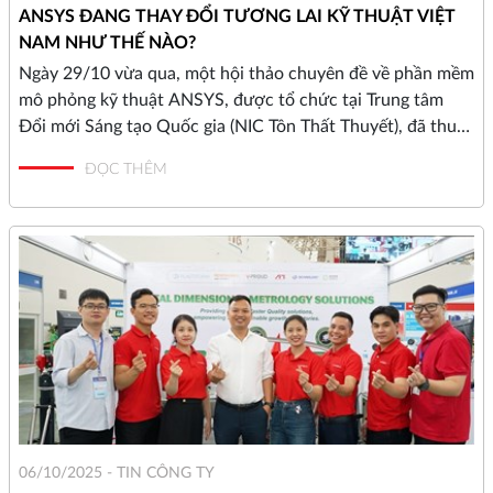
ANSYS ĐANG THAY ĐỔI TƯƠNG LAI KỸ THUẬT VIỆT
NAM NHƯ THẾ NÀO?
Ngày 29/10 vừa qua, một hội thảo chuyên đề về phần mềm
mô phỏng kỹ thuật ANSYS, được tổ chức tại Trung tâm
Đổi mới Sáng tạo Quốc gia (NIC Tôn Thất Thuyết), đã thu
hút sự quan tâm lớn từ cộng đồng kỹ sư, chuyên gia công
ĐỌC THÊM
nghệ và giới học thuật Việt Nam. Sự kiện không chỉ là nơi
trình diễn công nghệ mà còn là diễn đàn mở ra một cuộc
thảo luận cấp thiết về việc nâng cao năng lực cạnh tranh
của ngành sản xuất trong nước.
06/10/2025 -
TIN CÔNG TY