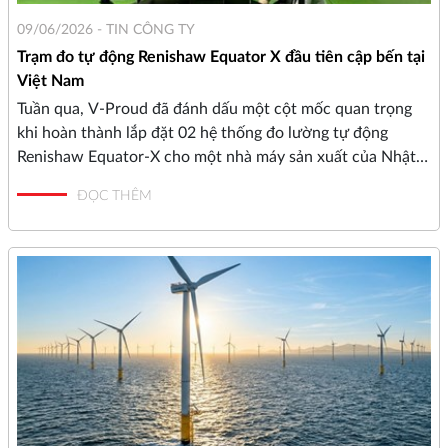
09/06/2026 -
TIN CÔNG TY
Trạm đo tự động Renishaw Equator X đầu tiên cập bến tại
Việt Nam
Tuần qua, V-Proud đã đánh dấu một cột mốc quan trọng
khi hoàn thành lắp đặt 02 hệ thống đo lường tự động
Renishaw Equator-X cho một nhà máy sản xuất của Nhật
Bản. Đây là lô máy Equator-X đầu tiên chính thức có mặt
ĐỌC THÊM
tại thị trường Việt Nam, mở ra kỷ nguyên mới cho quy
trình kiểm soát chất lượng ngay tại xưởng (Shopfloor
Quality Control).