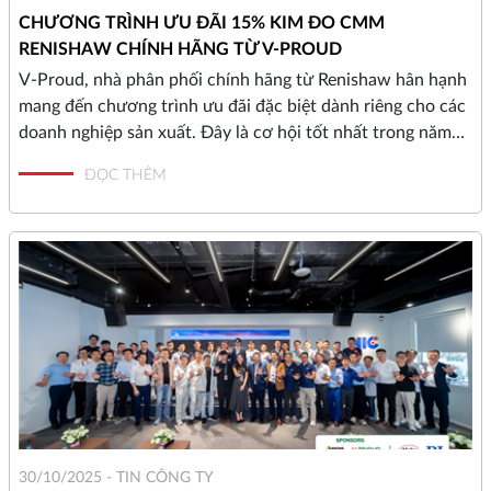
CHƯƠNG TRÌNH ƯU ĐÃI 15% KIM ĐO CMM
RENISHAW CHÍNH HÃNG TỪ V-PROUD
V-Proud, nhà phân phối chính hãng từ Renishaw hân hạnh
mang đến chương trình ưu đãi đặc biệt dành riêng cho các
doanh nghiệp sản xuất. Đây là cơ hội tốt nhất trong năm
để quý khách hàng nâng cấp hệ thống kim đo CMM, thay
ĐỌC THÊM
thế các phụ kiện đã cũ hoặc lên kế hoạch dự trữ vật tư tiêu
hao với chi phí tối ưu nhất.
30/10/2025 -
TIN CÔNG TY