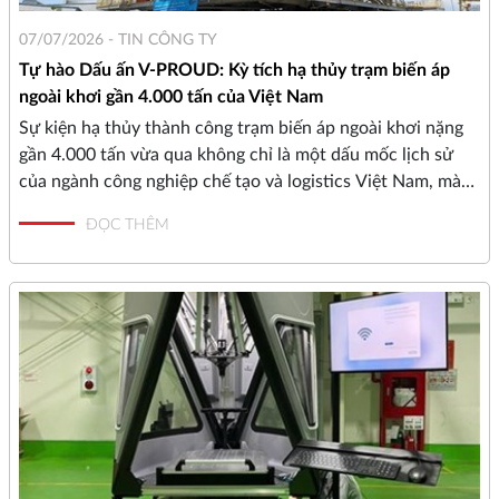
07/07/2026 -
TIN CÔNG TY
Tự hào Dấu ấn V-PROUD: Kỳ tích hạ thủy trạm biến áp
ngoài khơi gần 4.000 tấn của Việt Nam
Sự kiện hạ thủy thành công trạm biến áp ngoài khơi nặng
gần 4.000 tấn vừa qua không chỉ là một dấu mốc lịch sử
của ngành công nghiệp chế tạo và logistics Việt Nam, mà
còn là minh chứng cho năng lực làm chủ công nghệ của
ĐỌC THÊM
các doanh nghiệp trong nước. Đằng sau khối siêu trường
siêu trọng ấy là sự chính xác tuyệt đối được bảo chứng bởi
các công nghệ đo lường hàng đầu. V-PROUD vô cùng tự
hào khi được đóng vai trò quan trọng trong quá trình đo
kiểm và kiểm chuẩn lắp ráp cho dự án tầm cỡ này.