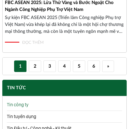
FBC ASEAN 2025: Lửa Thử Vàng và Bước Ngoặt Cho
Ngành Công Nghiệp Phụ Trợ Việt Nam
Sự kiện FBC ASEAN 2025 (Triển lãm Công nghiệp Phụ trợ
Việt Nam) vừa khép lại đã không chỉ là một hội chợ thương
mại thông thường, mà còn là một tuyên ngôn mạnh mẽ về
sức sống và tiềm năng phát triển đột phá của ngành công
ĐỌC THÊM
nghiệp phụ trợ Việt Nam. Những con số ấn tượng, sự hiện
diện của các "ông lớn" trong ngành sản xuất, cùng với một
cột mốc lịch sử về quản lý cơ sở vật chất, tất cả đã vẽ nên
một bức tranh đầy lạc quan về tương lai.
1
2
3
4
5
6
»
TIN TỨC
Tin công ty
Tin tuyển dụng
Tin Đầu tư - Công nghệ - Kỹ thuật