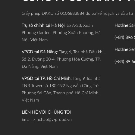
Giấy phép ĐKKD số 0106883884 do Sở kế hoạch và đầu tư 
Trụ sở chính tại Hà Nội
: Lô A-23, Xuân
Hotline Sal
Phương Garden, Phường Xuân Phương, Hà
(+84) 896 
Nội, Việt Nam
Hotline Ser
VPGD tại Đà Nẵng:
Tầng 6, Tòa nhà Dầu khí,
Số 2, Đường 30-4, Phường Hòa Cường, TP.
(+84) 89 6
Đà Nẵng, Việt Nam
VPGD tại TP. Hồ Chí Minh:
Tầng 9 Tòa nhà
TNR Tower số 180-192 Nguyễn Công Trứ,
Phường Sài Gòn, Thành phố Hồ Chí Minh,
Việt Nam
LIÊN HỆ VỚI CHÚNG TÔI
Email:
xinchao@v-proud.vn