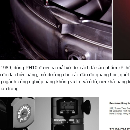
1989, dòng PH10 được ra mắt với tư cách là sản phẩm kế t
 đo đa chức năng, mở đường cho các đầu đo quang học, quét v
ng ngành công nghiệp hàng không vũ trụ và ô tô, nơi khả năng t
uan trọng.