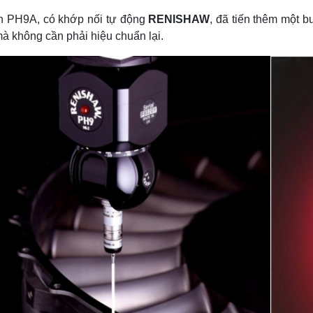
n PH9A, có khớp nối tự động
RENISHAW
, đã tiến thêm một 
à không cần phải hiệu chuẩn lại.