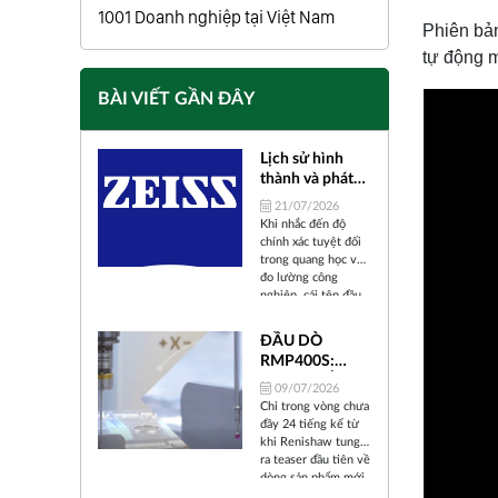
1001 Doanh nghiệp tại Việt Nam
Phiên bả
tự động m
BÀI VIẾT GẦN ĐÂY
Lịch sử hình
thành và phát
triển của Carl
21/07/2026
Zeiss
Khi nhắc đến độ
chính xác tuyệt đối
trong quang học và
đo lường công
nghiệp, cái tên đầu
tiên xuất hiện trong
tâm trí các kỹ sư và
ĐẦU DÒ
nhà khoa học trên
RMP400S:
toàn thế giới chính
BƯỚC TIẾN
là ZEISS (Carl Zeiss).
09/07/2026
"ALL-IN-ONE"
Trải qua hơn 175
Chỉ trong vòng chưa
năm tồn tại và phát
CỦA
đầy 24 tiếng kể từ
triển, từ một xưởng
RENISHAW
khi Renishaw tung
cơ khí chính xác nhỏ
TRONG KỶ
ra teaser đầu tiên về
bé tại thành phố
dòng sản phẩm mới
NGUYÊN SẢN
Jena (Đức) cho đến
mang tên RMP400S,