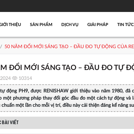
GIỚI THIỆU
SẢN PHẨM
DỊCH VỤ
GIẢI PHÁP
TIN TỨC
50 NĂM ĐỔI MỚI SÁNG TẠO – ĐẦU ĐO TỰ ĐỘNG CỦA R
ĂM ĐỔI MỚI SÁNG TẠO – ĐẦU ĐO TỰ 
/2024
10314
tự động PH9, được RENISHAW giới thiệu vào năm 1980, đã 
p một phương pháp thay đổi góc đầu đo một cách tự động và lặp 
 chuẩn một lần cho mỗi vị trí, điều này cải thiện đáng kể năng
 BÀI VIẾT