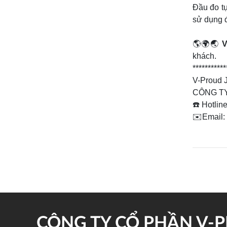
Đầu đo t
sử dụng đ
🌎🌍🌏
V
khách.
***********
V-Proud 
CÔNG T
☎️ Hotlin
✉️Email:
CÔNG TY CỔ PHẦN V-