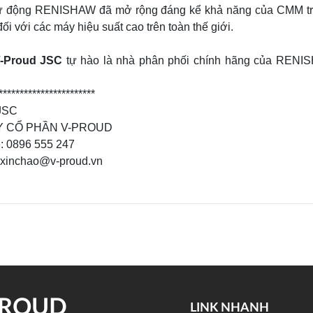
ự động RENISHAW đã mở rộng đáng kể khả năng của CMM trên 
ối với các máy hiệu suất cao trên toàn thế giới.
-Proud JSC
tự hào là nhà phân phối chính hãng của RENIS
***********************
JSC
Y CỔ PHẦN V-PROUD
e: 0896 555 247
 xinchao@v-proud.vn
PROUD
LINK NHANH