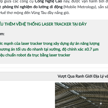
ợp giữa các công cụ
Công Nghệ Cao
này, được vận hành bởi 
ột
phòng thí nghiệm đo lường di động
(Mobile Metrology), sẵn sà
Huế thơ mộng đến Vũng Tàu đầy nắng gió.
ỂU THÊM VỀHỆ THỐNG LASER TRACKER TẠI ĐÂY
êm:
c mạnh của laser tracker trong xây dựng dự án năng lượng
ương án tối ưu đo nhanh tại xưởng, độ chính xác ±0.7 µm
ệu chuẩn robot đa trục bằng laser tracker
Vượt Qua Ranh Giới Địa Lý v