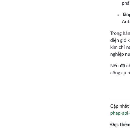
phẩ
Tăng
Aut
Trong hàn
điện gió 
kim chỉ n
nghiệp n
Nếu
độ c
công cụ h
Cập nhật 
phap-api
Đọc thêm