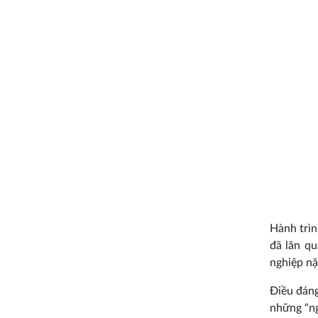
Hành trìn
đã lăn q
nghiệp nặ
Điều đáng
những "n