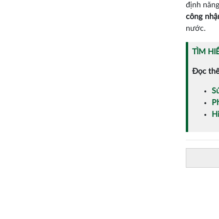
định năng
công nhậ
nước.
TÌM HI
Đọc th
Sứ
Ph
Hi