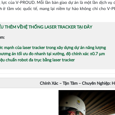
 lực của V-PROUD. Mỗi lần bàn giao dự án là một lần dịch vụ
n
ở tầm vóc quốc tế, mang lại niềm tự hào không chỉ cho V-
ỂU THÊM VỀHỆ THỐNG LASER TRACKER TẠI ĐÂY
êm:
c mạnh của laser tracker trong xây dựng dự án năng lượng
ương án tối ưu đo nhanh tại xưởng, độ chính xác ±0.7 µm
ệu chuẩn robot đa trục bằng laser tracker
Chính Xác – Tận Tâm – Chuyên Nghiệp: 