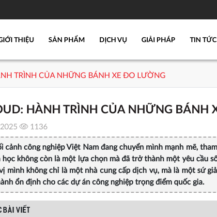
GIỚI THIỆU
SẢN PHẨM
DỊCH VỤ
GIẢI PHÁP
TIN TỨC
ÀNH TRÌNH CỦA NHỮNG BÁNH XE ĐO LƯỜNG
OUD: HÀNH TRÌNH CỦA NHỮNG BÁNH 
/2025
1136
ối cảnh công nghiệp Việt Nam đang chuyển mình mạnh mẽ, tham 
h học không còn là một lựa chọn mà đã trở thành một yêu cầu
vị mình không chỉ là một nhà cung cấp dịch vụ, mà là một sứ gi
ành ổn định cho các dự án công nghiệp trọng điểm quốc gia.
 BÀI VIẾT