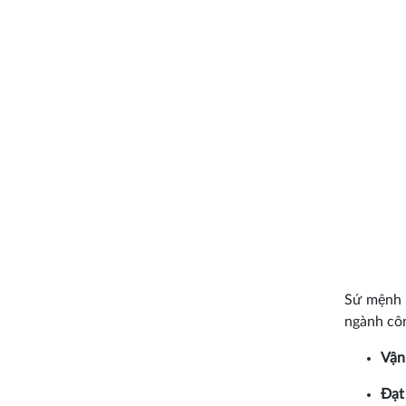
Sứ mệnh c
ngành côn
Vận
Đạt