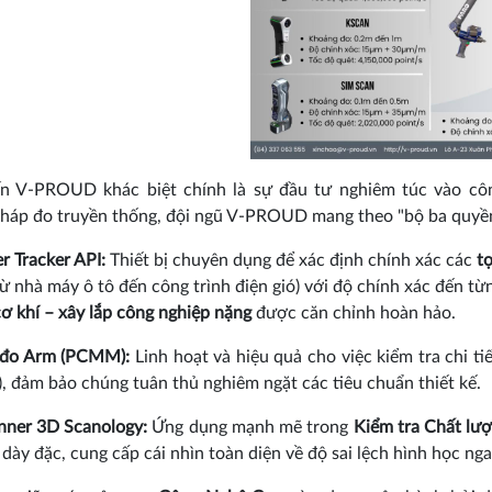
ến V-PROUD khác biệt chính là sự đầu tư nghiêm túc vào công
háp đo truyền thống, đội ngũ V-PROUD mang theo "bộ ba quyền
r Tracker API:
Thiết bị chuyên dụng để xác định chính xác các
t
(từ nhà máy ô tô đến công trình điện gió) với độ chính xác đến 
ơ khí – xây lắp công nghiệp nặng
được căn chỉnh hoàn hảo.
 đo Arm (PCMM):
Linh hoạt và hiệu quả cho việc kiểm tra chi ti
), đảm bảo chúng tuân thủ nghiêm ngặt các tiêu chuẩn thiết kế.
nner 3D Scanology:
Ứng dụng mạnh mẽ trong
Kiểm tra Chất lư
dày đặc, cung cấp cái nhìn toàn diện về độ sai lệch hình học nga