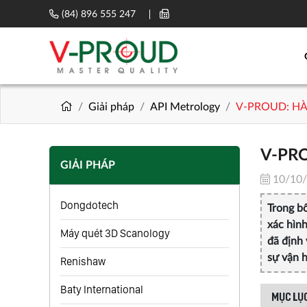
(84) 896 555 247
Giải pháp
API Metrology
V-PROUD: H
V-PR
GIẢI PHÁP
10/10
Dongdotech
Trong b
xác hìn
Máy quét 3D Scanology
đã định 
sự vận h
Renishaw
Baty International
MỤC LỤC