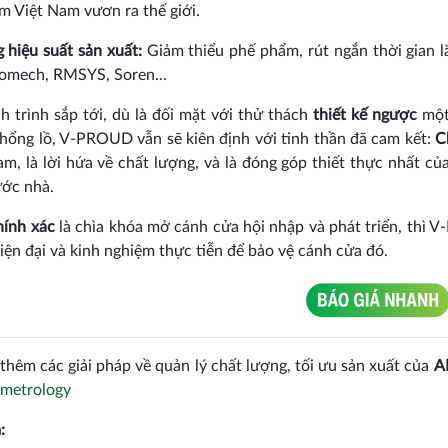
m Việt Nam vươn ra thế giới.
 hiệu suất sản xuất:
Giảm thiểu phế phẩm, rút ngắn thời gian lắ
omech, RMSYS, Soren...
h trình sắp tới, dù là đối mặt với thử thách
thiết kế ngược
một 
khổng lồ, V-PROUD vẫn sẽ kiên định với tinh thần đã cam kết:
C
am, là lời hứa về chất lượng, và là đóng góp thiết thực nhất 
ước nhà.
hính xác
là chìa khóa mở cánh cửa hội nhập và phát triển, thì
iện đại và kinh nghiệm thực tiễn để bảo vệ cánh cửa đó.
thêm các giải pháp về quản lý chất lượng, tối ưu sản xuất của
A
-metrology
: