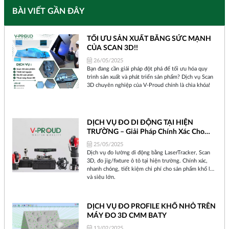
BÀI VIẾT GẦN ĐÂY
TỐI ƯU SẢN XUẤT BẰNG SỨC MẠNH
CỦA SCAN 3D!!
26/05/2025
Bạn đang cần giải pháp đột phá để tối ưu hóa quy
trình sản xuất và phát triển sản phẩm? Dịch vụ Scan
3D chuyên nghiệp của V-Proud chính là chìa khóa!
DỊCH VỤ ĐO DI ĐỘNG TẠI HIỆN
TRƯỜNG – Giải Pháp Chính Xác Cho
Sản Phẩm Khổ Lớn Và Jig/Fixture Ô Tô
25/05/2025
Dịch vụ đo lường di động bằng LaserTracker, Scan
3D, đo jig/fixture ô tô tại hiện trường. Chính xác,
nhanh chóng, tiết kiệm chi phí cho sản phẩm khổ lớn
và siêu lớn.
DỊCH VỤ ĐO PROFILE KHỔ NHỎ TRÊN
MÁY ĐO 3D CMM BATY
13/02/2025