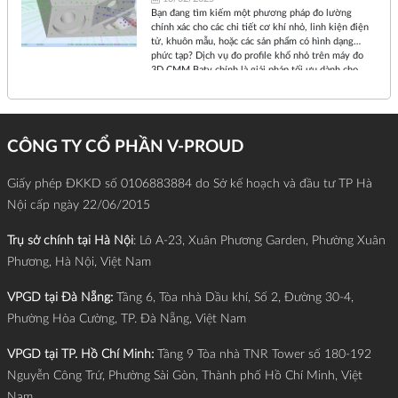
Bạn đang tìm kiếm một phương pháp đo lường
chính xác cho các chi tiết cơ khí nhỏ, linh kiện điện
tử, khuôn mẫu, hoặc các sản phẩm có hình dạng
phức tạp? Dịch vụ đo profile khổ nhỏ trên máy đo
3D CMM Baty chính là giải pháp tối ưu dành cho
bạn! Hãy cùng tìm hiểu về giải pháp đo lường chính
xác, nhanh chóng và tiết kiệm này qua bài viết dưới
đây:
CÔNG TY CỔ PHẦN V-PROUD
Giấy phép ĐKKD số 0106883884 do Sở kế hoạch và đầu tư TP Hà
Nội cấp ngày 22/06/2015
Trụ sở chính tại Hà Nội
: Lô A-23, Xuân Phương Garden, Phường Xuân
Phương, Hà Nội, Việt Nam
VPGD tại Đà Nẵng:
Tầng 6, Tòa nhà Dầu khí, Số 2, Đường 30-4,
Phường Hòa Cường, TP. Đà Nẵng, Việt Nam
VPGD tại TP. Hồ Chí Minh:
Tầng 9 Tòa nhà TNR Tower số 180-192
Nguyễn Công Trứ, Phường Sài Gòn, Thành phố Hồ Chí Minh, Việt
Nam