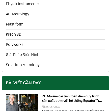
Physik Instrumente
API Metrology
Plastiform
Kreon 3D
Polyworks
Giải Pháp Điển Hình
Solartron Metrology
BÀI VIẾT GẦN ĐÂY
ZF Marine cải tiến toàn diện quy trình
sản xuất bơm với hệ thống Equator™:
Nhỏ gọn, Bền bỉ và Kiểm tra đa chiều
26/05/2026
Độ tin cậy và an toàn luôn là những yếu tố sống còn