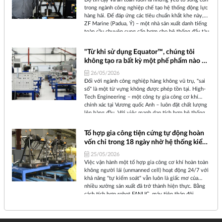
trong ngành công nghiệp chế tạo hệ thống động lực
hàng hải. Để đáp ứng các tiêu chuẩn khắt khe này,
ZF Marine (Padua, Ý) – một nhà sản xuất danh tiếng
toàn cầu chuyên cung cấp bơm cho hệ thống đẩy tàu
thủy – đã không ngừng tìm kiếm giải pháp tối ưu
hóa tốc độ và năng lực kiểm soát chất lượng. Câu trả
"Từ khi sử dụng Equator™, chúng tôi
lời của họ chính là hệ thống đo lường Equator™ của
không tạo ra bất kỳ một phế phẩm nào và
Renishaw.
đã giảm 27% chi phí sản xuất linh kiện"
26/05/2026
Đối với ngành công nghiệp hàng không vũ trụ, "sai
số" là một từ vựng không được phép tồn tại. High-
Tech Engineering – một công ty gia công cơ khí
chính xác tại Vương quốc Anh – luôn đặt chất lượng
lên hàng đầu. Với việc mạnh dạn tích hợp hệ thống
kiểm tra tại xưởng Equator™ của Renishaw, công ty
đã hiện thực hóa được mục tiêu kiểm tra 100% sản
Tổ hợp gia công tiện cứng tự động hoàn
phẩm đầu ra, đưa tỷ lệ phế phẩm về con số 0 tròn
vốn chỉ trong 18 ngày nhờ hệ thống kiểm
trĩnh, đồng thời giảm một nửa yêu cầu về nhân sự
soát quy trình thông minh
đo lường và cắt giảm tới 27% chi phí sản xuất.
25/05/2026
Việc vận hành một tổ hợp gia công cơ khí hoàn toàn
không người lái (unmanned cell) hoạt động 24/7 với
khả năng "tự kiểm soát" vẫn luôn là giấc mơ của
nhiều xưởng sản xuất đã trở thành hiện thực. Bằng
cách tích hợp robot FANUC, máy tiện tháp đôi
Okuma và hệ thống đo lường Equator™ của
Renishaw, họ không chỉ tự động hóa hoàn toàn quy
trình tiện cứng (hard turning) mà còn đạt được mức