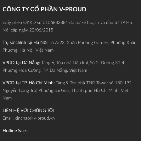
thời gian hoàn vốn (ROI) kỷ lục: Chỉ đúng 18 ngày!
CÔNG TY CỔ PHẦN V-PROUD
Giấy phép ĐKKD số 0106883884 do Sở kế hoạch và đầu tư TP Hà
Nội cấp ngày 22/06/2015
Trụ sở chính tại Hà Nội
: Lô A-23, Xuân Phương Garden, Phường Xuân
Phương, Hà Nội, Việt Nam
VPGD tại Đà Nẵng:
Tầng 6, Tòa nhà Dầu khí, Số 2, Đường 30-4,
Phường Hòa Cường, TP. Đà Nẵng, Việt Nam
VPGD tại TP. Hồ Chí Minh:
Tầng 9 Tòa nhà TNR Tower số 180-192
Nguyễn Công Trứ, Phường Sài Gòn, Thành phố Hồ Chí Minh, Việt
Nam
LIÊN HỆ VỚI CHÚNG TÔI
Email:
xinchao@v-proud.vn
Hotline Sales: