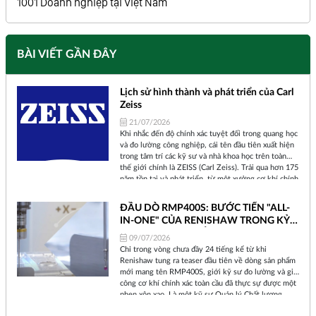
1001 Doanh nghiệp tại Việt Nam
BÀI VIẾT GẦN ĐÂY
Lịch sử hình thành và phát triển của Carl
Zeiss
21/07/2026
Khi nhắc đến độ chính xác tuyệt đối trong quang học
và đo lường công nghiệp, cái tên đầu tiên xuất hiện
trong tâm trí các kỹ sư và nhà khoa học trên toàn
thế giới chính là ZEISS (Carl Zeiss). Trải qua hơn 175
năm tồn tại và phát triển, từ một xưởng cơ khí chính
xác nhỏ bé tại thành phố Jena (Đức) cho đến một tập
đoàn công nghệ toàn cầu, ZEISS đã không ngừng
ĐẦU DÒ RMP400S: BƯỚC TIẾN "ALL-
định hình lại cách chúng ta nhìn nhận thế giới và
IN-ONE" CỦA RENISHAW TRONG KỶ
kiểm soát chất lượng sản phẩm.
NGUYÊN SẢN XUẤT THÔNG MINH
09/07/2026
Chỉ trong vòng chưa đầy 24 tiếng kể từ khi
Renishaw tung ra teaser đầu tiên về dòng sản phẩm
mới mang tên RMP400S, giới kỹ sư đo lường và gia
công cơ khí chính xác toàn cầu đã thực sự được một
phen xôn xao. Là một kỹ sư Quản lý Chất lượng
nhiều năm bám trụ tại xưởng sản xuất, tôi hiểu rằng