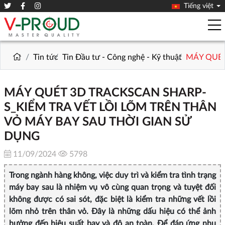
Tiếng việt
Tin tức
Tin Đầu tư - Công nghệ - Kỹ thuật
MÁY QUÉT
MÁY QUÉT 3D TRACKSCAN SHARP-
S_KIỂM TRA VẾT LỒI LÕM TRÊN THÂN
VỎ MÁY BAY SAU THỜI GIAN SỬ
DỤNG
11/09/2024
5798
Trong ngành hàng không, việc duy trì và kiểm tra tình trạng
máy bay sau là nhiệm vụ vô cùng quan trọng và tuyệt đối
không được có sai sót, đặc biệt là kiểm tra những vết lồi
lõm nhỏ trên thân vỏ. Đây là những dấu hiệu có thể ảnh
hưởng đến hiệu suất bay và độ an toàn. Để đáp ứng nhu