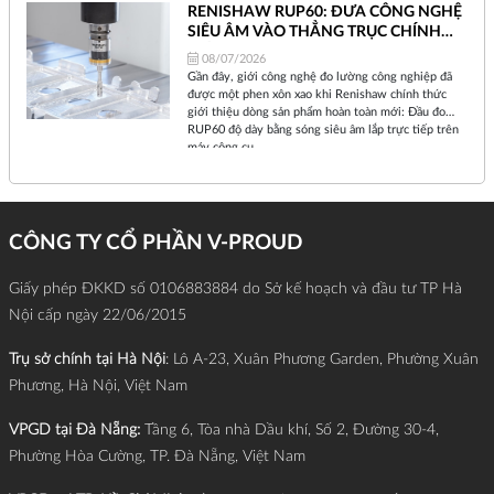
mỗi khi Renishaw ra mắt một thiết bị mới, đó không
RENISHAW RUP60: ĐƯA CÔNG NGHỆ
chỉ là sự nâng cấp phần cứng đơn thuần, mà là một
SIÊU ÂM VÀO THẲNG TRỤC CHÍNH
sự dịch chuyển về triết lý sản xuất.
MÁY CNC
08/07/2026
Gần đây, giới công nghệ đo lường công nghiệp đã
được một phen xôn xao khi Renishaw chính thức
giới thiệu dòng sản phẩm hoàn toàn mới: Đầu đo
RUP60 độ dày bằng sóng siêu âm lắp trực tiếp trên
máy công cụ.
CÔNG TY CỔ PHẦN V-PROUD
Giấy phép ĐKKD số 0106883884 do Sở kế hoạch và đầu tư TP Hà
Nội cấp ngày 22/06/2015
Trụ sở chính tại Hà Nội
: Lô A-23, Xuân Phương Garden, Phường Xuân
Phương, Hà Nội, Việt Nam
VPGD tại Đà Nẵng:
Tầng 6, Tòa nhà Dầu khí, Số 2, Đường 30-4,
Phường Hòa Cường, TP. Đà Nẵng, Việt Nam