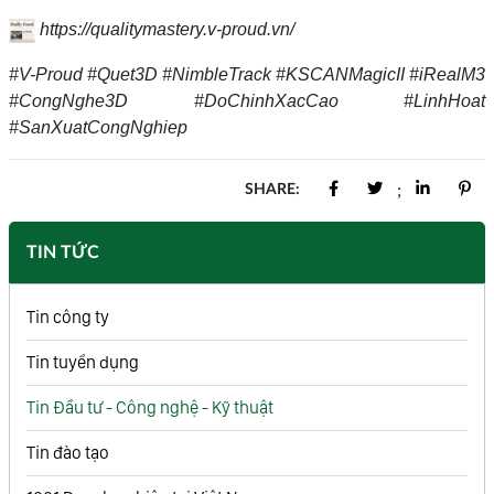
https://qualitymastery.v-proud.vn/
#V-Proud #Quet3D #NimbleTrack #KSCANMagicII #iRealM3
#CongNghe3D #DoChinhXacCao #LinhHoat
#SanXuatCongNghiep
SHARE:
;
TIN TỨC
Tin công ty
Tin tuyển dụng
Tin Đầu tư - Công nghệ - Kỹ thuật
Tin đào tạo