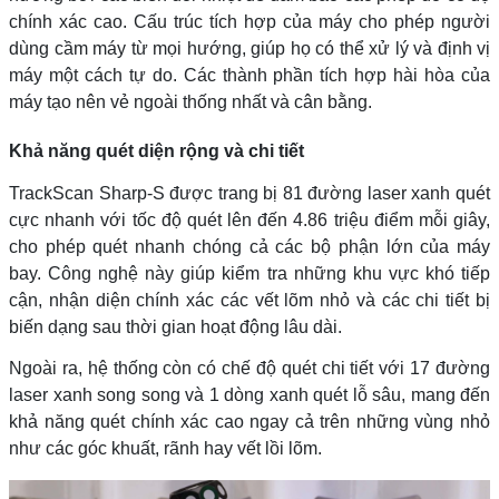
chính xác cao. Cấu trúc tích hợp của máy cho phép người
dùng cầm máy từ mọi hướng, giúp họ có thể xử lý và định vị
máy một cách tự do. Các thành phần tích hợp hài hòa của
máy tạo nên vẻ ngoài thống nhất và cân bằng.
Khả năng quét diện rộng và chi tiết
TrackScan Sharp-S được trang bị 81 đường laser xanh quét
cực nhanh với tốc độ quét lên đến 4.86 triệu điểm mỗi giây,
cho phép quét nhanh chóng cả các bộ phận lớn của máy
bay. Công nghệ này giúp kiểm tra những khu vực khó tiếp
cận, nhận diện chính xác các vết lõm nhỏ và các chi tiết bị
biến dạng sau thời gian hoạt động lâu dài.
Ngoài ra, hệ thống còn có chế độ quét chi tiết với 17 đường
laser xanh song song và 1 dòng xanh quét lỗ sâu, mang đến
khả năng quét chính xác cao ngay cả trên những vùng nhỏ
như các góc khuất, rãnh hay vết lồi lõm.