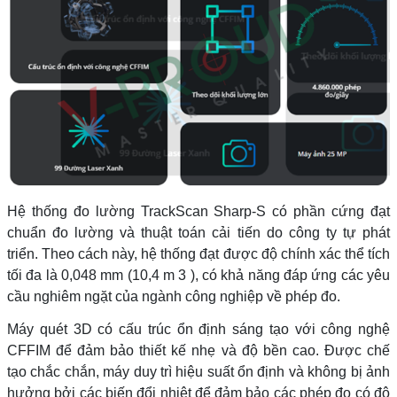
Hệ thống đo lường TrackScan Sharp-S có phần cứng đạt
chuẩn đo lường và thuật toán cải tiến do công ty tự phát
triển. Theo cách này, hệ thống đạt được độ chính xác thể tích
tối đa là 0,048 mm (10,4 m 3 ), có khả năng đáp ứng các yêu
cầu nghiêm ngặt của ngành công nghiệp về phép đo.
Máy quét 3D có cấu trúc ổn định sáng tạo với công nghệ
CFFIM để đảm bảo thiết kế nhẹ và độ bền cao. Được chế
tạo chắc chắn, máy duy trì hiệu suất ổn định và không bị ảnh
hưởng bởi các biến đổi nhiệt để đảm bảo các phép đo có độ