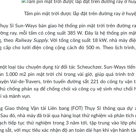
Tấm pin mặt trời được lắp đặt trên đường ray ở huyệ
hụy Sĩ Sun-Ways bàn giao hệ thống pin mặt trời trên đường r
ng ray, mỗi tấm có công suất 385 W. Đây là hệ thống pin mặt 
g, theo
Railway Supply
. Với tổng công suất 18 kW, nhà máy đi
 cấp cho lưới điện công cộng cách đó 500 m. Theo lịch trình
ột loại tàu chuyên dụng từ đối tác Scheuchzer, Sun-Ways tiế
ần 1.000 m2 pin mặt trời chỉ trong vài giờ, giúp quá trình tr
uyện Val-de-Travers, trên tuyến đường sắt 221 do công ty vận 
hủ chống phản xạ để chống chói và công cụ vệ sinh như chổi hì
ụi và mảnh vụn.
g Giao thông Vận tải Liên bang (FOT) Thụy Sĩ thông qua dự 
Sau đó, nhà máy đã trải qua hàng loạt thử nghiệm và phân tích
ạch tiếp tục thử nghiệm trong 3 năm tới, tập trung vào lớp ph
g sắt, với mục tiêu xác nhận độ an toàn dài hạn khi vận hành tàu