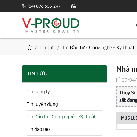
(84) 896 555 247
Tin tức
Tin Đầu tư - Công nghệ - Kỹ thuật
Nhà má
TIN TỨC
29/04
Tin công ty
Thụy Sĩ 
sắt đang
Tin tuyển dụng
Tin Đầu tư - Công nghệ - Kỹ thuật
MỤC LỤC
Tin đào tạo