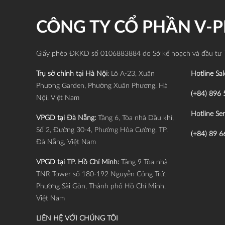
CÔNG TY CỔ PHẦN V-
Giấy phép ĐKKD số 0106883884 do Sở kế hoạch và đầu tư 
Trụ sở chính tại Hà Nội
: Lô A-23, Xuân
Hotline Sal
Phương Garden, Phường Xuân Phương, Hà
(+84) 896 
Nội, Việt Nam
Hotline Ser
VPGD tại Đà Nẵng:
Tầng 6, Tòa nhà Dầu khí,
Số 2, Đường 30-4, Phường Hòa Cường, TP.
(+84) 89 6
Đà Nẵng, Việt Nam
VPGD tại TP. Hồ Chí Minh:
Tầng 9 Tòa nhà
TNR Tower số 180-192 Nguyễn Công Trứ,
Phường Sài Gòn, Thành phố Hồ Chí Minh,
Việt Nam
LIÊN HỆ VỚI CHÚNG TÔI