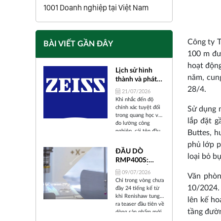
1001 Doanh nghiệp tại Việt Nam
Công ty T
BÀI VIẾT GẦN ĐÂY
100 m đườ
hoạt độn
Lịch sử hình
năm, cung
thành và phát
triển của Carl
28/4.
21/07/2026
Zeiss
Khi nhắc đến độ
chính xác tuyệt đối
Sử dụng m
trong quang học và
lắp đặt g
đo lường công
nghiệp, cái tên đầu
Buttes, h
tiên xuất hiện trong
phủ lớp p
tâm trí các kỹ sư và
ĐẦU DÒ
nhà khoa học trên
loại bỏ b
RMP400S:
toàn thế giới chính
BƯỚC TIẾN
là ZEISS (Carl Zeiss).
09/07/2026
Văn phòn
"ALL-IN-ONE"
Trải qua hơn 175
Chỉ trong vòng chưa
năm tồn tại và phát
CỦA
10/2024. 
đầy 24 tiếng kể từ
triển, từ một xưởng
RENISHAW
khi Renishaw tung
lên kế ho
cơ khí chính xác nhỏ
TRONG KỶ
ra teaser đầu tiên về
bé tại thành phố
tầng đườn
dòng sản phẩm mới
NGUYÊN SẢN
Jena (Đức) cho đến
mang tên RMP400S,