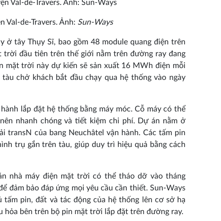
n Val-de-Travers. Ảnh:
Sun-Ways
ay ở tây Thụy Sĩ, bao gồm 48 module quang điện trên
trời đầu tiên trên thế giới nằm trên đường ray đang
ện mặt trời này dự kiến sẽ sản xuất 16 MWh điện mỗi
, tàu chở khách bắt đầu chạy qua hệ thống vào ngày
n hành lắp đặt hệ thống bằng máy móc. Cỗ máy có thể
ở nên nhanh chóng và tiết kiệm chi phí. Dự án nằm ở
tải transN của bang Neuchâtel vận hành. Các tấm pin
nh trụ gắn trên tàu, giúp duy trì hiệu quả bằng cách
án nhà máy điện mặt trời có thể tháo dỡ vào tháng
 để đảm bảo đáp ứng mọi yêu cầu cần thiết. Sun-Ways
ủ tấm pin, đất và tác động của hệ thống lên cơ sở hạ
 hỏa bên trên bộ pin mặt trời lắp đặt trên đường ray.