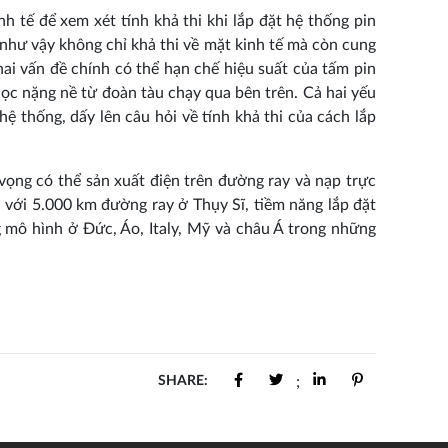
 tế để xem xét tính khả thi khi lắp đặt hệ thống pin
 như vậy không chỉ khả thi về mặt kinh tế mà còn cung
ai vấn đề chính có thể hạn chế hiệu suất của tấm pin
 học nặng nề từ đoàn tàu chạy qua bên trên. Cả hai yếu
ệ thống, dấy lên câu hỏi về tính khả thi của cách lắp
ọng có thể sản xuất điện trên đường ray và nạp trực
 với 5.000 km đường ray ở Thụy Sĩ, tiềm năng lắp đặt
 mô hình ở Đức, Áo, Italy, Mỹ và châu Á trong những
SHARE:
;