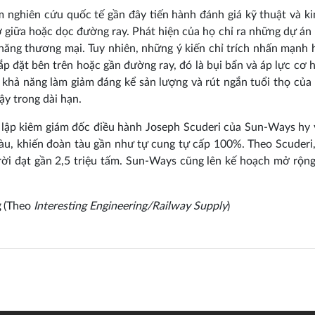
nghiên cứu quốc tế gần đây tiến hành đánh giá kỹ thuật và kinh
ở giữa hoặc dọc đường ray. Phát hiện của họ chỉ ra những dự án
năng thương mại. Tuy nhiên, những ý kiến chỉ trích nhấn mạnh h
lắp đặt bên trên hoặc gần đường ray, đó là bụi bẩn và áp lực cơ
 khả năng làm giảm đáng kể sản lượng và rút ngắn tuổi thọ của h
ậy trong dài hạn.
lập kiêm giám đốc điều hành Joseph Scuderi của Sun-Ways hy v
tàu, khiến đoàn tàu gần như tự cung tự cấp 100%. Theo Scuderi,
rời đạt gần 2,5 triệu tấm. Sun-Ways cũng lên kế hoạch mở rộng
g
(Theo
Interesting Engineering/Railway Supply
)