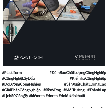
#Plastiform #ĐảmBảoChấtLượngCôngNghiệp
#CôngNghệLấyDấu #KiểmTraCôngNghiệp
#ĐoLườngCôngNghiệp #SảnXuấtChấtLượngCao
#GiảiPhápCôngNghiệp #BềnVững #MôiTrường #ThànhLập
#LịchSửCôngTy #kiểmren #đoren #đolỗ #đokhuất