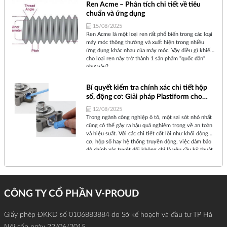
Ren Acme – Phân tích chi tiết về tiêu
góc sườn 29°, và các khuyết tật bề mặt bên trong
chuẩn và ứng dụng
mà không gây hư hại cho chi tiết.
15/08/2025
Ren Acme là một loại ren rất phổ biến trong các loại
máy móc thông thường và xuất hiện trong nhiều
ứng dụng khác nhau của máy móc. Vậy điều gì khiến
cho loại ren này trở thành 1 sản phẩm "quốc dân"
như vậy?
Bí quyết kiểm tra chính xác chi tiết hộp
số, động cơ: Giải pháp Plastiform cho
ngành ô tô
12/08/2025
Trong ngành công nghiệp ô tô, một sai sót nhỏ nhất
cũng có thể gây ra hậu quả nghiêm trọng về an toàn
và hiệu suất. Với các chi tiết cốt lõi như khối động
cơ, hộp số hay hệ thống truyền động, việc đảm bảo
độ chính xác tuyệt đối không chỉ là yêu cầu kỹ thuật
mà còn là trách nhiệm hàng đầu của nhà sản xuất.
Tuy nhiên, việc kiểm tra các rãnh dẫn dầu sâu, lỗ ren
trong và bề mặt phức tạp luôn là một thách thức lớn.
CÔNG TY CỔ PHẦN V-PROUD
Giấy phép ĐKKD số 0106883884 do Sở kế hoạch và đầu tư TP Hà