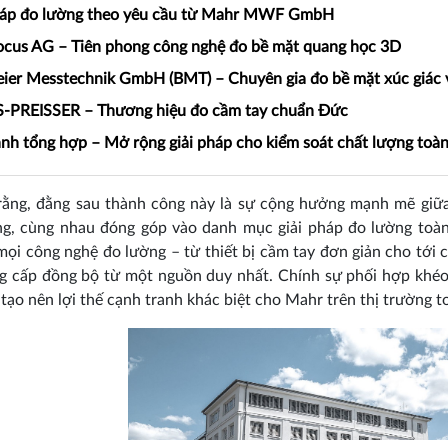
háp đo lường theo yêu cầu từ Mahr MWF GmbH
cus AG – Tiên phong công nghệ đo bề mặt quang học 3D
eier Messtechnik GmbH (BMT) – Chuyên gia đo bề mặt xúc giác 
-PREISSER – Thương hiệu đo cầm tay chuẩn Đức
nh tổng hợp – Mở rộng giải pháp cho kiểm soát chất lượng toàn
t rằng, đằng sau thành công này là sự cộng hưởng mạnh mẽ giữa
ng, cùng nhau đóng góp vào danh mục giải pháp đo lường toàn
mọi công nghệ đo lường – từ thiết bị cầm tay đơn giản cho tới 
 cấp đồng bộ từ một nguồn duy nhất. Chính sự phối hợp khéo 
 tạo nên lợi thế cạnh tranh khác biệt cho Mahr trên thị trường t