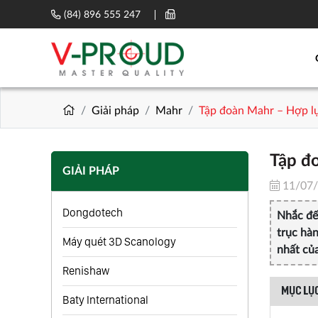
(84) 896 555 247
Giải pháp
Mahr
​​​​​​​Tập đoàn Mahr – Hợ
​​​​​​
GIẢI PHÁP
11/07
Dongdotech
​​​​​​​N
trục hà
Máy quét 3D Scanology
nhất của
Renishaw
MỤC LỤC
Baty International