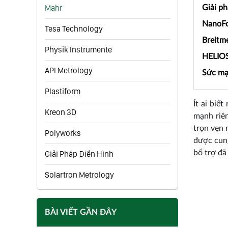
Mahr
Giải p
NanoFo
Tesa Technology
Breitm
Physik Instrumente
HELIOS
API Metrology
Sức mạ
Plastiform
Ít ai biế
Kreon 3D
mạnh riê
trọn vẹn 
Polyworks
được cung
bổ trợ đã
Giải Pháp Điển Hình
Solartron Metrology
BÀI VIẾT GẦN ĐÂY