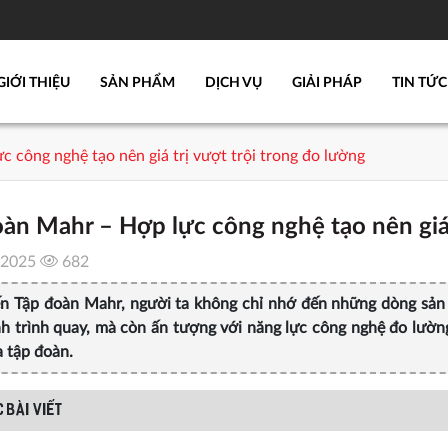
GIỚI THIỆU
SẢN PHẨM
DỊCH VỤ
GIẢI PHÁP
TIN TỨC
p lực công nghệ tạo nên giá trị vượt trội trong đo lường
​Tập đoàn Mahr – Hợp lực công nghệ tạo nên gi
/2025
682
hắc đến Tập đoàn Mahr, người ta không chỉ nhớ đến những dòng 
nh trình quay, mà còn ấn tượng với năng lực công nghệ đo lường
 tập đoàn.
 BÀI VIẾT