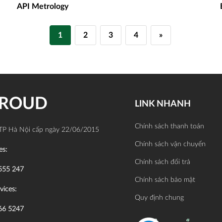
API Metrology
1
2
3
4
»
PROUD
LINK NHANH
Chính sách thanh toán
TP Hà Nội cấp ngày 22/06/2015
Chính sách vận chuyển
es:
Chính sách đổi trả
555 247
Chính sách bảo mật
vices:
Quy định chung
66 5247