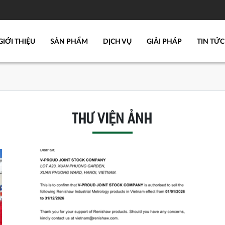
GIỚI THIỆU
SẢN PHẨM
DỊCH VỤ
GIẢI PHÁP
TIN TỨC
THƯ VIỆN ẢNH