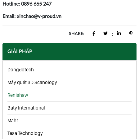
Hotline: 0896 665 247
Email: xinchao@v-proud.vn
SHARE:
;
GIẢI PHÁP
Dongdotech
Máy quét 3D Scanology
Renishaw
Baty International
Mahr
Tesa Technology