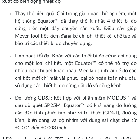
xuất có biến động nhiệt độ.
Thay thế hiệu quả: Chỉ trong giai đoạn thử nghiệm, một
hệ thống Equator™ đã thay thế ít nhất 4 thiết bị đo
cứng trên một dây chuyền sản xuất. Điều này giúp
Meyer Tool tiết kiệm đáng kể chi phí thiết kế, chế tạo và
bảo trì các thiết bị đo chuyên dụng.
Linh hoạt tối đa: Khác với các thiết bị đo cứng chỉ dùng
cho một loại chi tiết, một Equator™ có thể hỗ trợ đo
nhiều loại chi tiết khác nhau. Việc lập trình lại để đo các
chi tiết mới chỉ mất vài phút, loại bỏ hoàn toàn nhu cầu
sử dụng các thiết bị đo cứng đắt đỏ và cồng kềnh.
Đo lường GD&T: Kết hợp với phần mềm MODUS™ và
đầu dò quét SP25M, Equator™ có khả năng đo lường
các đặc tính phức tạp như vị trí thực (GD&T), đường
kính, biên dạng và độ nhám với dung sai chặt chẽ từ
±0.001 đến ±0.003 inch.