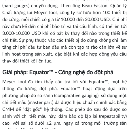
(hard gauges) chuyên dụng. Theo ông Beau Easton, Quản lý
Chất lượng tại Meyer Tool, công ty sở hữu hơn 100 thiết bị
đo cứng, mỗi chiếc có giá từ 10.000 đến 20.000 USD. Chi phí
này chưa kể đến chi phí bảo trì và tái cấu hình, có thể lên tới
3.000-10.000 USD khi có bất kỳ thay đổi nào trong thiết kế
chi tiết. Sự phụ thuộc vào các thiết bị đo cứng không chỉ làm
tăng chi phí đầu tư ban đầu mà còn tạo ra rào cản lớn về sự
linh hoạt trong sản xuất, đặc biệt khi các hợp đồng yêu cầu
thay đổi thiết kế liên tục.
Giải pháp: Equator™ - Công nghệ đo đột phá
Meyer Tool đã tìm thấy câu trả lời với Equator™, một hệ
thống đo lường đột phá. Equator™ hoạt động dựa trên
phương pháp đo so sánh (comparative gauging), sử dụng một
chi tiết mẫu (master part) đã được hiệu chuẩn chính xác bằng
CMM để "đặt gốc" hệ thống. Các phép đo sau đó được so
sánh với chi tiết mẫu này, đảm bảo độ lặp lại (repeatability)
cao, với sai số dưới ±2 µm, ngay cả trong môi trường sản