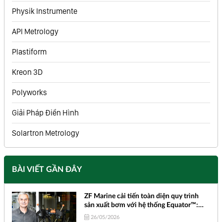
Physik Instrumente
API Metrology
Plastiform
Kreon 3D
Polyworks
Giải Pháp Điển Hình
Solartron Metrology
BÀI VIẾT GẦN ĐÂY
ZF Marine cải tiến toàn diện quy trình
sản xuất bơm với hệ thống Equator™:
Nhỏ gọn, Bền bỉ và Kiểm tra đa chiều
26/05/2026