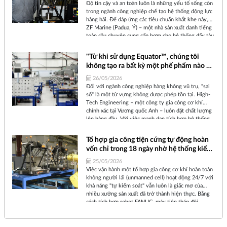
Độ tin cậy và an toàn luôn là những yếu tố sống còn
trong ngành công nghiệp chế tạo hệ thống động lực
hàng hải. Để đáp ứng các tiêu chuẩn khắt khe này,
ZF Marine (Padua, Ý) – một nhà sản xuất danh tiếng
toàn cầu chuyên cung cấp bơm cho hệ thống đẩy tàu
thủy – đã không ngừng tìm kiếm giải pháp tối ưu
hóa tốc độ và năng lực kiểm soát chất lượng. Câu trả
"Từ khi sử dụng Equator™, chúng tôi
lời của họ chính là hệ thống đo lường Equator™ của
không tạo ra bất kỳ một phế phẩm nào và
Renishaw.
đã giảm 27% chi phí sản xuất linh kiện"
26/05/2026
Đối với ngành công nghiệp hàng không vũ trụ, "sai
số" là một từ vựng không được phép tồn tại. High-
Tech Engineering – một công ty gia công cơ khí
chính xác tại Vương quốc Anh – luôn đặt chất lượng
lên hàng đầu. Với việc mạnh dạn tích hợp hệ thống
kiểm tra tại xưởng Equator™ của Renishaw, công ty
đã hiện thực hóa được mục tiêu kiểm tra 100% sản
Tổ hợp gia công tiện cứng tự động hoàn
phẩm đầu ra, đưa tỷ lệ phế phẩm về con số 0 tròn
vốn chỉ trong 18 ngày nhờ hệ thống kiểm
trĩnh, đồng thời giảm một nửa yêu cầu về nhân sự
soát quy trình thông minh
đo lường và cắt giảm tới 27% chi phí sản xuất.
25/05/2026
Việc vận hành một tổ hợp gia công cơ khí hoàn toàn
không người lái (unmanned cell) hoạt động 24/7 với
khả năng "tự kiểm soát" vẫn luôn là giấc mơ của
nhiều xưởng sản xuất đã trở thành hiện thực. Bằng
cách tích hợp robot FANUC, máy tiện tháp đôi
Okuma và hệ thống đo lường Equator™ của
Renishaw, họ không chỉ tự động hóa hoàn toàn quy
trình tiện cứng (hard turning) mà còn đạt được mức