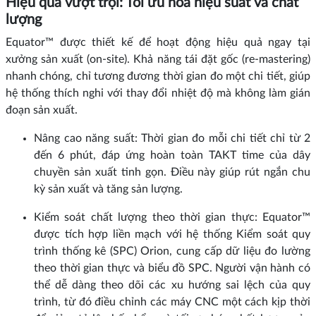
Hiệu quả vượt trội: Tối ưu hóa hiệu suất và chất
lượng
Equator™ được thiết kế để hoạt động hiệu quả ngay tại
xưởng sản xuất (on-site). Khả năng tái đặt gốc (re-mastering)
nhanh chóng, chỉ tương đương thời gian đo một chi tiết, giúp
hệ thống thích nghi với thay đổi nhiệt độ mà không làm gián
đoạn sản xuất.
Nâng cao năng suất: Thời gian đo mỗi chi tiết chỉ từ 2
đến 6 phút, đáp ứng hoàn toàn TAKT time của dây
chuyền sản xuất tinh gọn. Điều này giúp rút ngắn chu
kỳ sản xuất và tăng sản lượng.
Kiểm soát chất lượng theo thời gian thực: Equator™
được tích hợp liền mạch với hệ thống Kiểm soát quy
trình thống kê (SPC) Orion, cung cấp dữ liệu đo lường
theo thời gian thực và biểu đồ SPC. Người vận hành có
thể dễ dàng theo dõi các xu hướng sai lệch của quy
trình, từ đó điều chỉnh các máy CNC một cách kịp thời