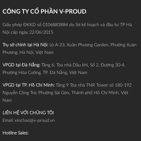
thời gian hoàn vốn (ROI) kỷ lục: Chỉ đúng 18 ngày!
CÔNG TY CỔ PHẦN V-PROUD
Giấy phép ĐKKD số 0106883884 do Sở kế hoạch và đầu tư TP Hà
Nội cấp ngày 22/06/2015
Trụ sở chính tại Hà Nội
: Lô A-23, Xuân Phương Garden, Phường Xuân
Phương, Hà Nội, Việt Nam
VPGD tại Đà Nẵng:
Tầng 6, Tòa nhà Dầu khí, Số 2, Đường 30-4,
Phường Hòa Cường, TP. Đà Nẵng, Việt Nam
VPGD tại TP. Hồ Chí Minh:
Tầng 9 Tòa nhà TNR Tower số 180-192
Nguyễn Công Trứ, Phường Sài Gòn, Thành phố Hồ Chí Minh, Việt
Nam
LIÊN HỆ VỚI CHÚNG TÔI
Email:
xinchao@v-proud.vn
Hotline Sales: