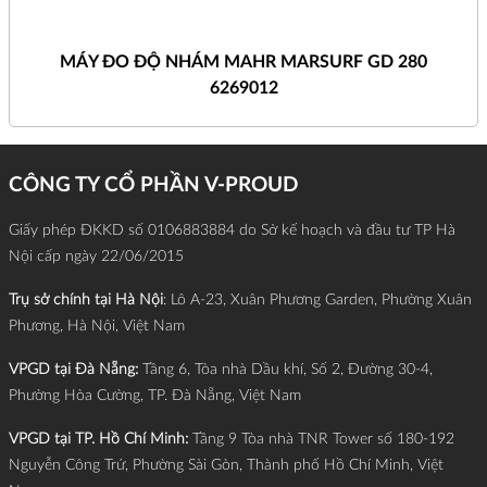
MÁY ĐO ĐỘ NHÁM MAHR MARSURF GD 280
6269012
CÔNG TY CỔ PHẦN V-PROUD
Giấy phép ĐKKD số 0106883884 do Sở kế hoạch và đầu tư TP Hà
Nội cấp ngày 22/06/2015
Trụ sở chính tại Hà Nội
: Lô A-23, Xuân Phương Garden, Phường Xuân
Phương, Hà Nội, Việt Nam
VPGD tại Đà Nẵng:
Tầng 6, Tòa nhà Dầu khí, Số 2, Đường 30-4,
Phường Hòa Cường, TP. Đà Nẵng, Việt Nam
VPGD tại TP. Hồ Chí Minh:
Tầng 9 Tòa nhà TNR Tower số 180-192
Nguyễn Công Trứ, Phường Sài Gòn, Thành phố Hồ Chí Minh, Việt