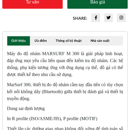
Tư vấn
Báo giá
SHARE:
Giới thiệu
Ưu điểm
Thông số kỹ thuật
Nhà sản xuất
Máy đo độ nhám MARSURF M 300 là giải pháp linh hoạt,
đáp ứng mọi yêu cầu liên quan đến kiểm tra độ nhám. Các hệ
thống, phụ kiện tương ứng với ứng dụng cụ thể, đồ gá có thể
được thiết kế theo nhu cầu sử dụng.
MarSurf 300, thiết bị đo độ nhám cầm tay đầu tiên có tùy chọn
kết nối không dây (Bluetooth) giữa thiết bị đánh giá và thiết bị
truyền động.
Dung sai định lượng
In R profile (ISO/ASME/JIS), P profile (MOTIF)
Thiết lập các đường giao nhau không đối xứng để tính toán số