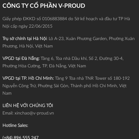
CÔNG TY CỔ PHẦN V-PROUD
Giấy phép ĐKKD số 0106883884 do Sở kế hoạch và đầu tư TP Hà
Nội cấp ngày 22/06/2015
Trụ sở chính tại Hà Nội
: Lô A-23, Xuân Phương Garden, Phường Xuân
Phương, Hà Nội, Việt Nam
VPGD tại Đà Nẵng:
Tầng 6, Tòa nhà Dầu khí, Số 2, Đường 30-4,
Phường Hòa Cường, TP. Đà Nẵng, Việt Nam
VPGD tại TP. Hồ Chí Minh:
Tầng 9 Tòa nhà TNR Tower số 180-192
Nguyễn Công Trứ, Phường Sài Gòn, Thành phố Hồ Chí Minh, Việt
Nam
LIÊN HỆ VỚI CHÚNG TÔI
Email:
xinchao@v-proud.vn
Hotline Sales:
(+84) 896 555 247