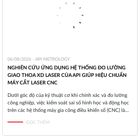
06/08/2026 -
API METROLOGY
NGHIÊN CỨU ỨNG DỤNG HỆ THỐNG ĐO LƯỜNG
GIAO THOA XD LASER CỦA API GIÚP HIỆU CHUẨN
MÁY CẮT LASER CNC
Dưới góc độ của kỹ thuật cơ khí chính xác và đo lường
công nghiệp, việc kiểm soát sai số hình học và động học
trên các hệ thống máy gia công điều khiển số (CNC) là
yếu tố quyết định đến chất lượng bề mặt và độ chính xác
ĐỌC THÊM
của chi tiết gia công. Dựa trên dữ liệu thực tế từ dự án
cải tiến quy trình kiểm định tại Công ty MS, dưới đây là