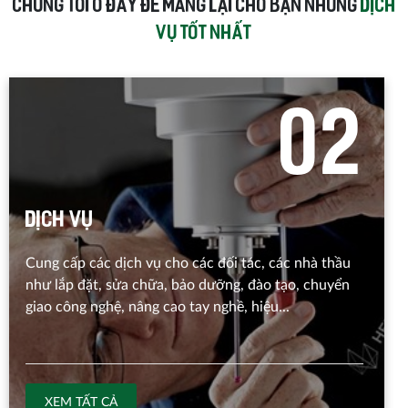
CHÚNG TÔI Ở ĐÂY ĐỂ MANG LẠI CHO BẠN NHỮNG
DỊCH
VỤ TỐT NHẤT
0
2
Dịch vụ
Cung cấp các dịch vụ cho các đối tác, các nhà thầu
như lắp đặt, sửa chữa, bảo dưỡng, đào tạo, chuyển
giao công nghệ, nâng cao tay nghề, hiệu...
XEM TẤT CẢ