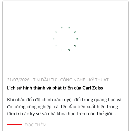
báo cáo phân tích kỹ thuật về việc ứng dụng hệ thống
giao thoa laser trong tối ưu hóa sai số máy CNC.
21/07/2026 -
TIN ĐẦU TƯ - CÔNG NGHỆ - KỸ THUẬT
Lịch sử hình thành và phát triển của Carl Zeiss
Khi nhắc đến độ chính xác tuyệt đối trong quang học và
đo lường công nghiệp, cái tên đầu tiên xuất hiện trong
tâm trí các kỹ sư và nhà khoa học trên toàn thế giới
chính là ZEISS (Carl Zeiss). Trải qua hơn 175 năm tồn tại
ĐỌC THÊM
và phát triển, từ một xưởng cơ khí chính xác nhỏ bé tại