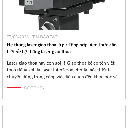
07/08/2026 -
TIN ĐÀO TẠO
Hệ thống laser giao thoa là gì? Tổng hợp kiến thức cần
biết về hệ thống laser giao thoa
Laser giao thoa hay còn gọi là Giao thoa kế có tên viết
theo tiếng anh là Laser Interferometer là một thiết bị
chuyên dùng trong công việc liên quan đến khoa học và
kỹ thuật. Thực tế đây là hệ thống được phát triển từ
ĐỌC THÊM
những năm 1800 và thường hoạt động bằng cách kết
hợp các nguồn sáng nhằm tạo ra mô hình giao thoa. Các
mô hình giao thoa do hệ thống giao thoa tạo ra thường
chứa thông tin được dùng để thực hiện các phép đo rất
nhỏ mà không thực hiện được bằng các phương pháp
khác.