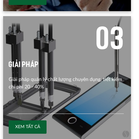
0
3
Giải pháp
Giải pháp quản lý chất lượng chuyên dụng, tiết kiếm
chi phí 20 - 40%
XEM TẤT CẢ