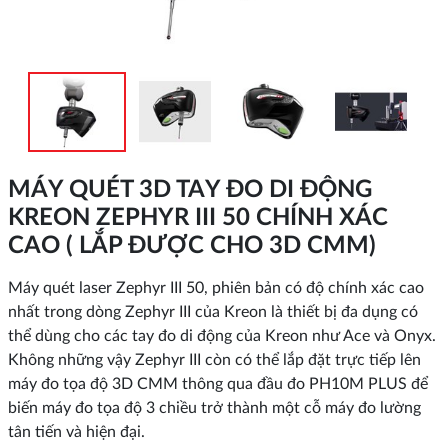
MÁY QUÉT 3D TAY ĐO DI ĐỘNG
KREON ZEPHYR III 50 CHÍNH XÁC
CAO ( LẮP ĐƯỢC CHO 3D CMM)
Máy quét laser Zephyr III 50, phiên bản có độ chính xác cao
nhất trong dòng Zephyr III của Kreon là thiết bị đa dụng có
thể dùng cho các tay đo di động của Kreon như Ace và Onyx.
Không những vậy Zephyr III còn có thể lắp đặt trực tiếp lên
máy đo tọa độ 3D CMM thông qua đầu đo PH10M PLUS để
biến máy đo tọa độ 3 chiều trở thành một cỗ máy đo lường
tân tiến và hiện đại.