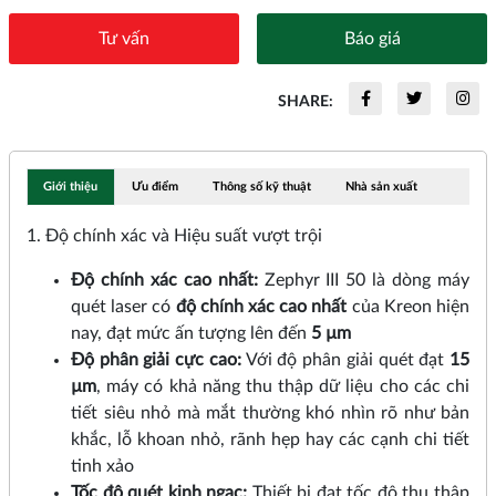
Tư vấn
Báo giá
SHARE:
Giới thiệu
Ưu điểm
Thông số kỹ thuật
Nhà sản xuất
1. Độ chính xác và Hiệu suất vượt trội
Độ chính xác cao nhất:
Zephyr III 50 là dòng máy
quét laser có
độ chính xác cao nhất
của Kreon hiện
nay, đạt mức ấn tượng lên đến
5 µm
Độ phân giải cực cao:
Với độ phân giải quét đạt
15
µm
, máy có khả năng thu thập dữ liệu cho các chi
tiết siêu nhỏ mà mắt thường khó nhìn rõ như bản
khắc, lỗ khoan nhỏ, rãnh hẹp hay các cạnh chi tiết
tinh xảo
Tốc độ quét kinh ngạc:
Thiết bị đạt tốc độ thu thập