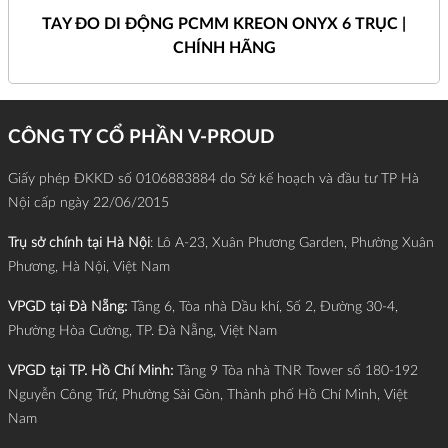
TAY ĐO DI ĐỘNG PCMM KREON ONYX 6 TRỤC |
CHÍNH HÃNG
CÔNG TY CỔ PHẦN V-PROUD
Giấy phép ĐKKD số 0106883884 do Sở kế hoạch và đầu tư TP Hà
Nội cấp ngày 22/06/2015
Trụ sở chính tại Hà Nội
: Lô A-23, Xuân Phương Garden, Phường Xuân
Phương, Hà Nội, Việt Nam
VPGD tại Đà Nẵng:
Tầng 6, Tòa nhà Dầu khí, Số 2, Đường 30-4,
Phường Hòa Cường, TP. Đà Nẵng, Việt Nam
VPGD tại TP. Hồ Chí Minh:
Tầng 9 Tòa nhà TNR Tower số 180-192
Nguyễn Công Trứ, Phường Sài Gòn, Thành phố Hồ Chí Minh, Việt
Nam