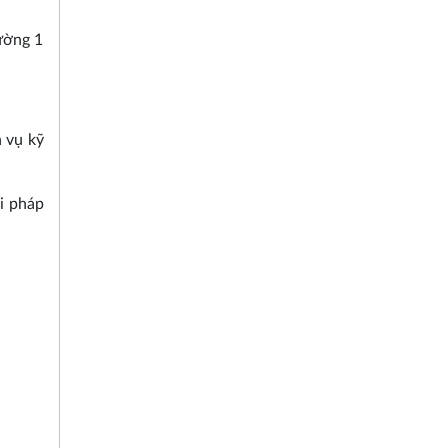
ường 1
 vụ kỹ
i pháp