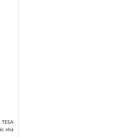
… TESA
ác nhà