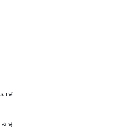
.
ưu thế
ị và hệ