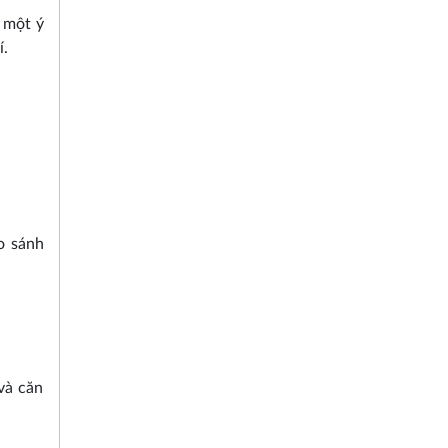
 một ý
í.
o sánh
và căn