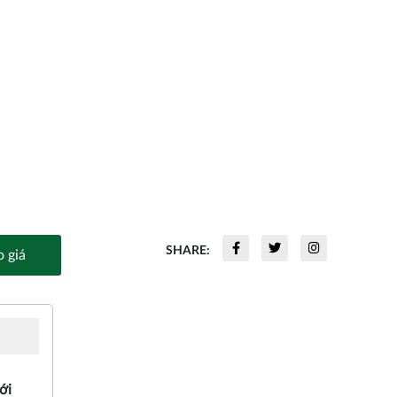
SHARE:
 giá
ới