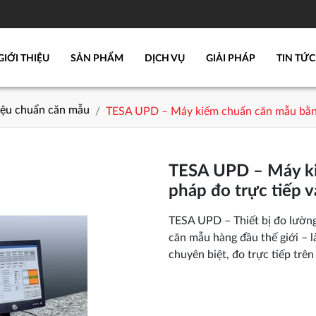
GIỚI THIỆU
SẢN PHẨM
DỊCH VỤ
GIẢI PHÁP
TIN TỨC
hiệu chuẩn căn mẫu
TESA UPD – Máy kiểm chuẩn căn mẫu bằng
TESA UPD – Máy k
pháp đo trực tiếp 
TESA UPD – Thiết bị đo lườn
căn mẫu hàng đầu thế giới – 
chuyên biệt, đo trực tiếp trên