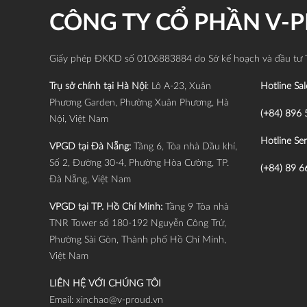
CÔNG TY CỔ PHẦN V-
Giấy phép ĐKKD số 0106883884 do Sở kế hoạch và đầu tư 
Trụ sở chính tại Hà Nội
: Lô A-23, Xuân
Hotline Sal
Phương Garden, Phường Xuân Phương, Hà
(+84) 896 
Nội, Việt Nam
Hotline Ser
VPGD tại Đà Nẵng:
Tầng 6, Tòa nhà Dầu khí,
Số 2, Đường 30-4, Phường Hòa Cường, TP.
(+84) 89 6
Đà Nẵng, Việt Nam
VPGD tại TP. Hồ Chí Minh:
Tầng 9 Tòa nhà
TNR Tower số 180-192 Nguyễn Công Trứ,
Phường Sài Gòn, Thành phố Hồ Chí Minh,
Việt Nam
LIÊN HỆ VỚI CHÚNG TÔI
Email:
xinchao@v-proud.vn