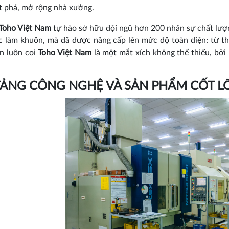
t phá, mở rộng nhà xưởng.
Toho Việt Nam
tự hào sở hữu đội ngũ hơn 200 nhân sự chất lượn
c làm khuôn, mà đã được nâng cấp lên mức độ toàn diện: từ thi
ớn luôn coi
Toho Việt Nam
là một mắt xích không thể thiếu, bởi
ẢNG CÔNG NGHỆ VÀ SẢN PHẨM CỐT LÕI