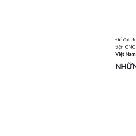
Để đạt đư
tiện CNC
Việt Nam
NHỮN