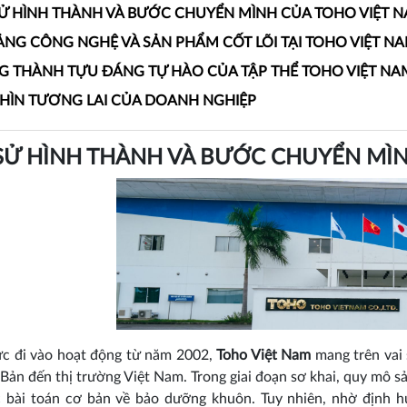
SỬ HÌNH THÀNH VÀ BƯỚC CHUYỂN MÌNH CỦA TOHO VIỆT 
ẢNG CÔNG NGHỆ VÀ SẢN PHẨM CỐT LÕI TẠI TOHO VIỆT N
 THÀNH TỰU ĐÁNG TỰ HÀO CỦA TẬP THỂ TOHO VIỆT NA
HÌN TƯƠNG LAI CỦA DOANH NGHIỆP
 SỬ HÌNH THÀNH VÀ BƯỚC CHUYỂN MÌ
ức đi vào hoạt động từ năm 2002,
Toho Việt Nam
mang trên vai
Bản đến thị trường Việt Nam. Trong giai đoạn sơ khai, quy mô s
c bài toán cơ bản về bảo dưỡng khuôn. Tuy nhiên, nhờ định 