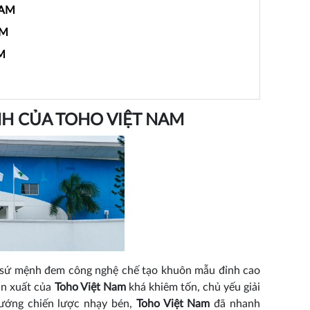
NAM
AM
M
NH CỦA TOHO VIỆT NAM
 sứ mệnh đem công nghệ chế tạo khuôn mẫu đỉnh cao
ản xuất của
Toho Việt Nam
khá khiêm tốn, chủ yếu giải
hướng chiến lược nhạy bén,
Toho Việt Nam
đã nhanh