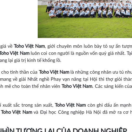
 giá về
Toho Việt Nam
, giới chuyên môn luôn bày tỏ sự ấn tượ
Toho Việt Nam
luôn coi con người là nguồn vốn quý giá nhất. Tạ
ang lại giá trị kinh tế khổng lồ.
 cho tinh thần của
Toho Việt Nam
là những công nhân ưu tú nh
mang về giải Nhất nghề Phay vạn năng tại Hội thi thợ giỏi t
h mẽ cho toàn thể nhân viên
Toho Việt Nam
. Các sáng kiến củ
 xuất sắc trong sản xuất,
Toho Việt Nam
còn ghi dấu ấn mạnh 
a
Toho Việt Nam
và Đại học Công nghiệp Hà Nội đã mở ra cơ hộ
NHÌN TƯƠNG LAI CỦA DOANH NGHIỆP