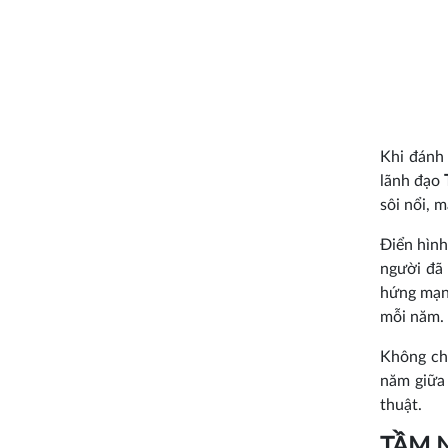
Khi đánh
lãnh đạo
sôi nổi, m
Điển hình
người đã 
hứng mạn
mỗi năm.
Không chỉ
năm giữ
thuật.
TẦM 