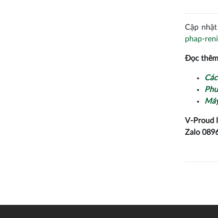
Cập nhật 
phap-ren
Đọc thêm
Các
Phư
Máy
V-Proud l
Zalo
0896