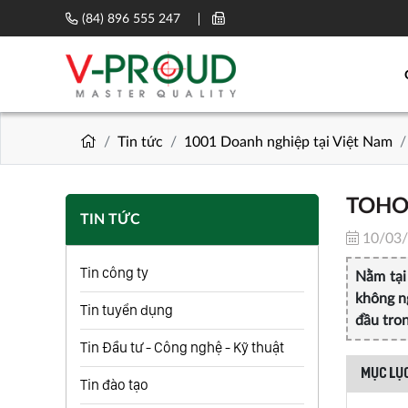
(84) 896 555 247
Tin tức
1001 Doanh nghiệp tại Việt Nam
TOHO 
TIN TỨC
10/03
Tin công ty
Nằm tại
không n
Tin tuyển dụng
đầu tron
Tin Đầu tư - Công nghệ - Kỹ thuật
MỤC LỤC
Tin đào tạo