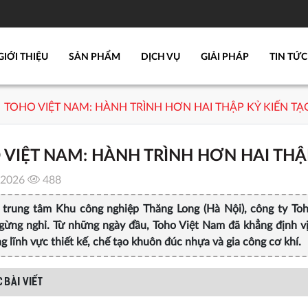
GIỚI THIỆU
SẢN PHẨM
DỊCH VỤ
GIẢI PHÁP
TIN TỨC
TOHO VIỆT NAM: HÀNH TRÌNH HƠN HAI THẬP KỶ KIẾN TẠ
VIỆT NAM: HÀNH TRÌNH HƠN HAI THẬP
/2026
488
 trung tâm Khu công nghiệp Thăng Long (Hà Nội), công ty Toh
gừng nghỉ. Từ những ngày đầu, Toho Việt Nam đã khẳng định v
g lĩnh vực thiết kế, chế tạo khuôn đúc nhựa và gia công cơ khí.
 BÀI VIẾT