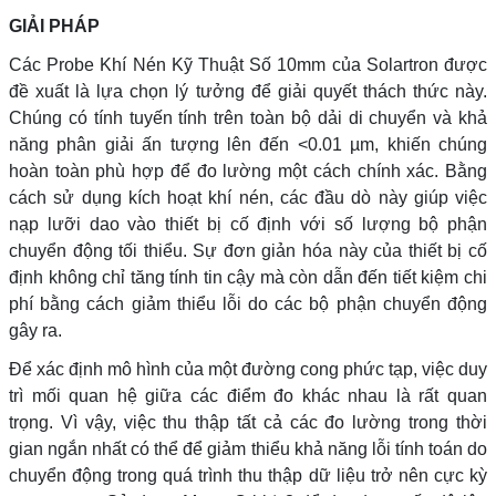
GIẢI PHÁP
Các Probe Khí Nén Kỹ Thuật Số 10mm của Solartron được
đề xuất là lựa chọn lý tưởng để giải quyết thách thức này.
Chúng có tính tuyến tính trên toàn bộ dải di chuyển và khả
năng phân giải ấn tượng lên đến <0.01 µm, khiến chúng
hoàn toàn phù hợp để đo lường một cách chính xác. Bằng
cách sử dụng kích hoạt khí nén, các đầu dò này giúp việc
nạp lưỡi dao vào thiết bị cố định với số lượng bộ phận
chuyển động tối thiểu. Sự đơn giản hóa này của thiết bị cố
định không chỉ tăng tính tin cậy mà còn dẫn đến tiết kiệm chi
phí bằng cách giảm thiểu lỗi do các bộ phận chuyển động
gây ra.
Để xác định mô hình của một đường cong phức tạp, việc duy
trì mối quan hệ giữa các điểm đo khác nhau là rất quan
trọng. Vì vậy, việc thu thập tất cả các đo lường trong thời
gian ngắn nhất có thể để giảm thiểu khả năng lỗi tính toán do
chuyển động trong quá trình thu thập dữ liệu trở nên cực kỳ