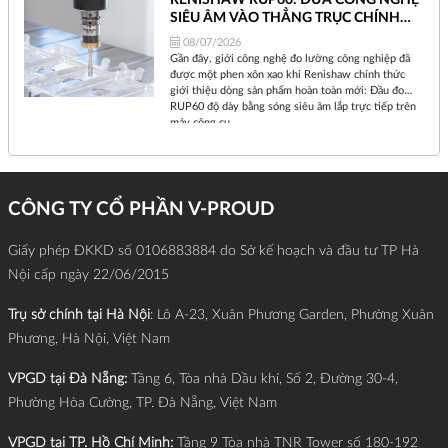
chỉ là sự nâng cấp phần cứng đơn thuần, mà là một
SIÊU ÂM VÀO THẲNG TRỤC CHÍNH
sự dịch chuyển về triết lý sản xuất.
MÁY CNC
08/07/2026
Gần đây, giới công nghệ đo lường công nghiệp đã
được một phen xôn xao khi Renishaw chính thức
giới thiệu dòng sản phẩm hoàn toàn mới: Đầu đo
RUP60 độ dày bằng sóng siêu âm lắp trực tiếp trên
máy công cụ.
CÔNG TY CỔ PHẦN V-PROUD
Giấy phép ĐKKD số 0106883884 do Sở kế hoạch và đầu tư TP Hà
Nội cấp ngày 22/06/2015
Trụ sở chính tại Hà Nội
: Lô A-23, Xuân Phương Garden, Phường Xuân
Phương, Hà Nội, Việt Nam
VPGD tại Đà Nẵng:
Tầng 6, Tòa nhà Dầu khí, Số 2, Đường 30-4,
Phường Hòa Cường, TP. Đà Nẵng, Việt Nam
VPGD tại TP. Hồ Chí Minh:
Tầng 9 Tòa nhà TNR Tower số 180-192