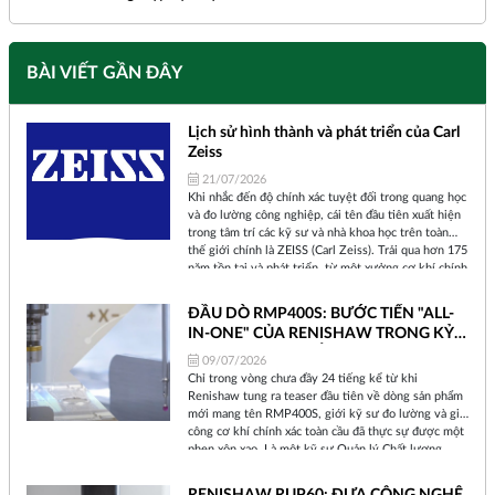
BÀI VIẾT GẦN ĐÂY
Lịch sử hình thành và phát triển của Carl
Zeiss
21/07/2026
Khi nhắc đến độ chính xác tuyệt đối trong quang học
và đo lường công nghiệp, cái tên đầu tiên xuất hiện
trong tâm trí các kỹ sư và nhà khoa học trên toàn
thế giới chính là ZEISS (Carl Zeiss). Trải qua hơn 175
năm tồn tại và phát triển, từ một xưởng cơ khí chính
xác nhỏ bé tại thành phố Jena (Đức) cho đến một tập
đoàn công nghệ toàn cầu, ZEISS đã không ngừng
ĐẦU DÒ RMP400S: BƯỚC TIẾN "ALL-
định hình lại cách chúng ta nhìn nhận thế giới và
IN-ONE" CỦA RENISHAW TRONG KỶ
kiểm soát chất lượng sản phẩm.
NGUYÊN SẢN XUẤT THÔNG MINH
09/07/2026
Chỉ trong vòng chưa đầy 24 tiếng kể từ khi
Renishaw tung ra teaser đầu tiên về dòng sản phẩm
mới mang tên RMP400S, giới kỹ sư đo lường và gia
công cơ khí chính xác toàn cầu đã thực sự được một
phen xôn xao. Là một kỹ sư Quản lý Chất lượng
nhiều năm bám trụ tại xưởng sản xuất, tôi hiểu rằng
mỗi khi Renishaw ra mắt một thiết bị mới, đó không
RENISHAW RUP60: ĐƯA CÔNG NGHỆ