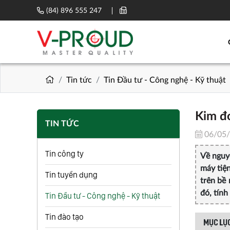
(84) 896 555 247
Tin tức
Tin Đầu tư - Công nghệ - Kỹ thuật
Kim đ
TIN TỨC
06/05
Tin công ty
Về nguy
máy tiệ
Tin tuyển dụng
trên bề 
đó, tính
Tin Đầu tư - Công nghệ - Kỹ thuật
Tin đào tạo
MỤC LỤC