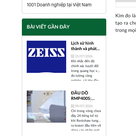
1001 Doanh nghiệp tại Việt Nam
Kim đo là
tạo ra ch
BÀI VIẾT GẦN ĐÂY
trong mọi
Lịch sử hình
thành và phát
triển của Carl
21/07/2026
Zeiss
Khi nhắc đến độ
chính xác tuyệt đối
trong quang học và
đo lường công
nghiệp, cái tên đầu
tiên xuất hiện trong
tâm trí các kỹ sư và
ĐẦU DÒ
nhà khoa học trên
RMP400S:
toàn thế giới chính
BƯỚC TIẾN
là ZEISS (Carl Zeiss).
09/07/2026
"ALL-IN-ONE"
Trải qua hơn 175
Chỉ trong vòng chưa
năm tồn tại và phát
CỦA
đầy 24 tiếng kể từ
triển, từ một xưởng
RENISHAW
khi Renishaw tung
cơ khí chính xác nhỏ
TRONG KỶ
ra teaser đầu tiên về
bé tại thành phố
dòng sản phẩm mới
NGUYÊN SẢN
Jena (Đức) cho đến
mang tên RMP400S,