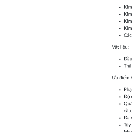
Kim
Kim
Kim
Kim
Các
Vật liệu:
Đầu
Thâ
Ưu điểm 
Phạ
Độ 
Quả
cầu
Đa d
Tùy