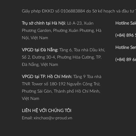
Giấy phép ĐKKD số 0106883884 do Sở kế hoạch và đầu tư 
Trụ sở chính tại Hà Nội
: Lô A-23, Xuân
Hotline Sal
Phương Garden, Phường Xuân Phương, Hà
(+84) 896 
Nội, Việt Nam
Hotline Ser
VPGD tại Đà Nẵng:
Tầng 6, Tòa nhà Dầu khí,
Số 2, Đường 30-4, Phường Hòa Cường, TP.
(+84) 89 6
Đà Nẵng, Việt Nam
VPGD tại TP. Hồ Chí Minh:
Tầng 9 Tòa nhà
TNR Tower số 180-192 Nguyễn Công Trứ,
Phường Sài Gòn, Thành phố Hồ Chí Minh,
Việt Nam
LIÊN HỆ VỚI CHÚNG TÔI
Email:
xinchao@v-proud.vn