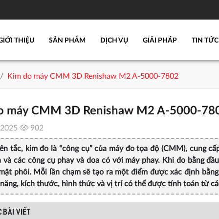
GIỚI THIỆU
SẢN PHẨM
DỊCH VỤ
GIẢI PHÁP
TIN TỨC
Kim đo máy CMM 3D Renishaw M2 A-5000-7802
o máy CMM 3D Renishaw M2 A-5000-78
/2025
902
ên tắc, kim đo là “công cụ” của máy đo tọa độ (CMM), cung cấ
n và các công cụ phay và doa có với máy phay. Khi đo bằng đầu
mặt phôi. Mỗi lần chạm sẽ tạo ra một điểm được xác định bằng c
 năng, kích thước, hình thức và vị trí có thể được tính toán từ c
 BÀI VIẾT