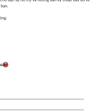
cho bạn sự hỗ trợ và hướng dẫn kỹ thuật đầy đủ về
 bạn.
óng.