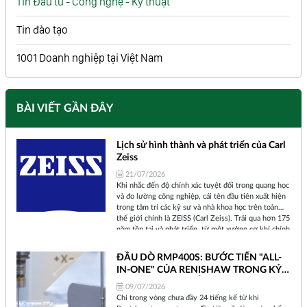
Tin Đầu tư - Công nghệ - Kỹ thuật
Tin đào tạo
1001 Doanh nghiệp tại Việt Nam
BÀI VIẾT GẦN ĐÂY
Lịch sử hình thành và phát triển của Carl
Zeiss
21/07/2026
Khi nhắc đến độ chính xác tuyệt đối trong quang học
và đo lường công nghiệp, cái tên đầu tiên xuất hiện
trong tâm trí các kỹ sư và nhà khoa học trên toàn
thế giới chính là ZEISS (Carl Zeiss). Trải qua hơn 175
năm tồn tại và phát triển, từ một xưởng cơ khí chính
xác nhỏ bé tại thành phố Jena (Đức) cho đến một tập
đoàn công nghệ toàn cầu, ZEISS đã không ngừng
ĐẦU DÒ RMP400S: BƯỚC TIẾN "ALL-
định hình lại cách chúng ta nhìn nhận thế giới và
IN-ONE" CỦA RENISHAW TRONG KỶ
kiểm soát chất lượng sản phẩm.
NGUYÊN SẢN XUẤT THÔNG MINH
09/07/2026
Chỉ trong vòng chưa đầy 24 tiếng kể từ khi