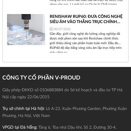
phen xôn xao. Là một kỹ sư Quản lý Chất lượng
nhiều năm bám trụ tại xưởng sản xuất, tôi hiểu rằng
mỗi khi Renishaw ra mắt một thiết bị mới, đó không
RENISHAW RUP60: ĐƯA CÔNG NGHỆ
chỉ là sự nâng cấp phần cứng đơn thuần, mà là một
SIÊU ÂM VÀO THẲNG TRỤC CHÍNH
sự dịch chuyển về triết lý sản xuất.
MÁY CNC
08/07/2026
Gần đây, giới công nghệ đo lường công nghiệp đã
được một phen xôn xao khi Renishaw chính thức
giới thiệu dòng sản phẩm hoàn toàn mới: Đầu đo
RUP60 độ dày bằng sóng siêu âm lắp trực tiếp trên
máy công cụ.
CÔNG TY CỔ PHẦN V-PROUD
Giấy phép ĐKKD số 0106883884 do Sở kế hoạch và đầu tư TP Hà
Nội cấp ngày 22/06/2015
Trụ sở chính tại Hà Nội
: Lô A-23, Xuân Phương Garden, Phường Xuân
Phương, Hà Nội, Việt Nam
VPGD tại Đà Nẵng:
Tầng 6, Tòa nhà Dầu khí, Số 2, Đường 30-4,