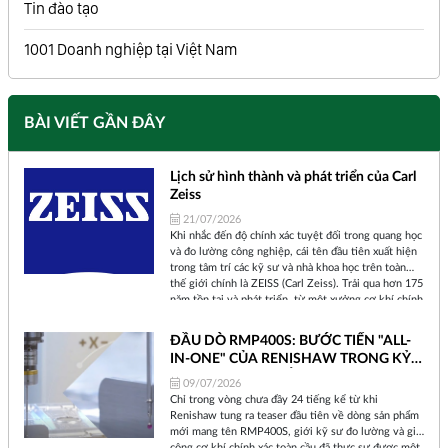
Tin đào tạo
1001 Doanh nghiệp tại Việt Nam
BÀI VIẾT GẦN ĐÂY
Lịch sử hình thành và phát triển của Carl
Zeiss
21/07/2026
Khi nhắc đến độ chính xác tuyệt đối trong quang học
và đo lường công nghiệp, cái tên đầu tiên xuất hiện
trong tâm trí các kỹ sư và nhà khoa học trên toàn
thế giới chính là ZEISS (Carl Zeiss). Trải qua hơn 175
năm tồn tại và phát triển, từ một xưởng cơ khí chính
xác nhỏ bé tại thành phố Jena (Đức) cho đến một tập
đoàn công nghệ toàn cầu, ZEISS đã không ngừng
ĐẦU DÒ RMP400S: BƯỚC TIẾN "ALL-
định hình lại cách chúng ta nhìn nhận thế giới và
IN-ONE" CỦA RENISHAW TRONG KỶ
kiểm soát chất lượng sản phẩm.
NGUYÊN SẢN XUẤT THÔNG MINH
09/07/2026
Chỉ trong vòng chưa đầy 24 tiếng kể từ khi
Renishaw tung ra teaser đầu tiên về dòng sản phẩm
mới mang tên RMP400S, giới kỹ sư đo lường và gia
công cơ khí chính xác toàn cầu đã thực sự được một