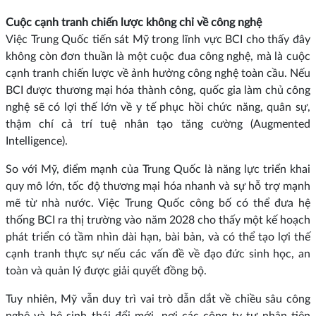
Cuộc cạnh tranh chiến lược không chỉ về công nghệ
Việc Trung Quốc tiến sát Mỹ trong lĩnh vực BCI cho thấy đây
không còn đơn thuần là một cuộc đua công nghệ, mà là cuộc
cạnh tranh chiến lược về ảnh hưởng công nghệ toàn cầu. Nếu
BCI được thương mại hóa thành công, quốc gia làm chủ công
nghệ sẽ có lợi thế lớn về y tế phục hồi chức năng, quân sự,
thậm chí cả trí tuệ nhân tạo tăng cường (Augmented
Intelligence).
So với Mỹ, điểm mạnh của Trung Quốc là năng lực triển khai
quy mô lớn, tốc độ thương mại hóa nhanh và sự hỗ trợ mạnh
mẽ từ nhà nước. Việc Trung Quốc công bố có thể đưa hệ
thống BCI ra thị trường vào năm 2028 cho thấy một kế hoạch
phát triển có tầm nhìn dài hạn, bài bản, và có thể tạo lợi thế
cạnh tranh thực sự nếu các vấn đề về đạo đức sinh học, an
toàn và quản lý được giải quyết đồng bộ.
Tuy nhiên, Mỹ vẫn duy trì vai trò dẫn dắt về chiều sâu công
nghệ và hệ sinh thái đổi mới, nơi các công ty tư nhân tiên