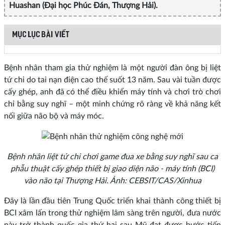
Huashan (Đại học Phúc Đán, Thượng Hải).
MỤC LỤC BÀI VIẾT
Bệnh nhân tham gia thử nghiệm là một người đàn ông bị liệt
tứ chi do tai nạn điện cao thế suốt 13 năm. Sau vài tuần được
cấy ghép, anh đã có thể điều khiển máy tính và chơi trò chơi
chỉ bằng suy nghĩ – một minh chứng rõ ràng về khả năng kết
nối giữa não bộ và máy móc.
Bệnh nhân liệt tứ chi chơi game đua xe bằng suy nghĩ sau ca
phẫu thuật cấy ghép thiết bị giao diện não - máy tính (BCI)
vào não tại Thượng Hải. Ảnh: CEBSIT/CAS/Xinhua
Đây là lần đầu tiên Trung Quốc triển khai thành công thiết bị
BCI xâm lấn trong thử nghiệm lâm sàng trên người, đưa nước
này trở thành quốc gia thứ hai sau Mỹ đạt được bước tiến