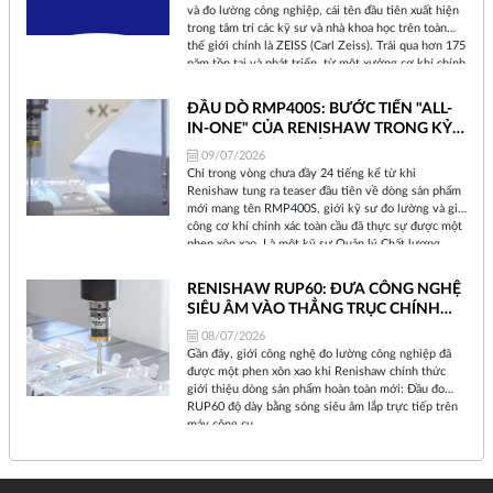
và đo lường công nghiệp, cái tên đầu tiên xuất hiện
trong tâm trí các kỹ sư và nhà khoa học trên toàn
thế giới chính là ZEISS (Carl Zeiss). Trải qua hơn 175
năm tồn tại và phát triển, từ một xưởng cơ khí chính
xác nhỏ bé tại thành phố Jena (Đức) cho đến một tập
đoàn công nghệ toàn cầu, ZEISS đã không ngừng
ĐẦU DÒ RMP400S: BƯỚC TIẾN "ALL-
định hình lại cách chúng ta nhìn nhận thế giới và
IN-ONE" CỦA RENISHAW TRONG KỶ
kiểm soát chất lượng sản phẩm.
NGUYÊN SẢN XUẤT THÔNG MINH
09/07/2026
Chỉ trong vòng chưa đầy 24 tiếng kể từ khi
Renishaw tung ra teaser đầu tiên về dòng sản phẩm
mới mang tên RMP400S, giới kỹ sư đo lường và gia
công cơ khí chính xác toàn cầu đã thực sự được một
phen xôn xao. Là một kỹ sư Quản lý Chất lượng
nhiều năm bám trụ tại xưởng sản xuất, tôi hiểu rằng
mỗi khi Renishaw ra mắt một thiết bị mới, đó không
RENISHAW RUP60: ĐƯA CÔNG NGHỆ
chỉ là sự nâng cấp phần cứng đơn thuần, mà là một
SIÊU ÂM VÀO THẲNG TRỤC CHÍNH
sự dịch chuyển về triết lý sản xuất.
MÁY CNC
08/07/2026
Gần đây, giới công nghệ đo lường công nghiệp đã
được một phen xôn xao khi Renishaw chính thức
giới thiệu dòng sản phẩm hoàn toàn mới: Đầu đo
RUP60 độ dày bằng sóng siêu âm lắp trực tiếp trên
máy công cụ.