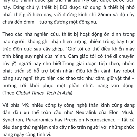
này. Đáng chú ý, thiết bị BCI được sử dụng là thiết bị nhỏ
nhất thế giới hiện nay, với đường kính chỉ 26mm và độ dày
chưa đến 6mm – tương đương một đồng xu.
Theo các nhà nghiên cứu, thiết bị hoạt động ổn định trong
não người, không ghi nhận hiện tượng nhiễm trùng hay trục
trặc điện cực sau cấy ghép. "Giờ tôi có thể điều khiển máy
tính bằng suy nghĩ của mình. Cảm giác tôi có thể di chuyển
tùy ý", người này cho biết.Trong giai đoạn tiếp theo, nhóm
phát triển sẽ hỗ trợ bệnh nhân điều khiển cánh tay robot
bằng suy nghĩ, thực hiện các thao tác như cầm, giữ vật thể –
hướng tới khôi phục một phần chức năng vận động.
(Theo
Global Times, Tech In Asia
)
Về phía Mỹ, nhiều công ty công nghệ thần kinh cũng đang
dẫn đầu xu thế toàn cầu như Neuralink của Elon Musk,
Synchron, Paradromics hay Precision Neuroscience – tất cả
đều đang thử nghiệm chip cấy não trên người với những chức
năng ngày càng tinh vi.