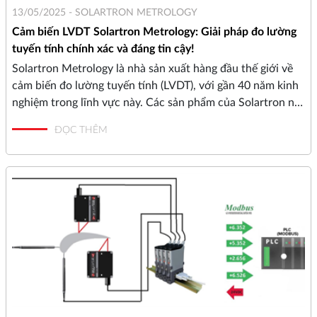
13/05/2025 -
SOLARTRON METROLOGY
Cảm biến LVDT Solartron Metrology: Giải pháp đo lường
tuyến tính chính xác và đáng tin cậy!
Solartron Metrology là nhà sản xuất hàng đầu thế giới về
cảm biến đo lường tuyến tính (LVDT), với gần 40 năm kinh
nghiệm trong lĩnh vực này. Các sản phẩm của Solartron nổi
tiếng với độ chính xác cao, độ bền, và khả năng hoạt động
ĐỌC THÊM
ổn định trong môi trường công nghiệp khắc nghiệt.