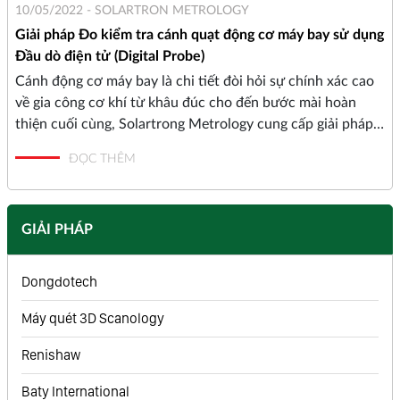
10/05/2022 -
SOLARTRON METROLOGY
Giải pháp Đo kiểm tra cánh quạt động cơ máy bay sử dụng
Đầu dò điện tử (Digital Probe)
Cánh động cơ máy bay là chi tiết đòi hỏi sự chính xác cao
về gia công cơ khí từ khâu đúc cho đến bước mài hoàn
thiện cuối cùng, Solartrong Metrology cung cấp giải pháp
đo toàn diện và chính xác cho cánh quạt động cơ và các
ĐỌC THÊM
chi tiết máy bay.
GIẢI PHÁP
Dongdotech
Máy quét 3D Scanology
Renishaw
Baty International