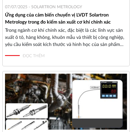
07/07/2025 -
SOLARTRON METROLOGY
Ứng dụng của cảm biến chuyển vị LVDT Solartron
Metrology trong đo kiểm sản xuất cơ khí chính xác
Trong ngành cơ khí chính xác, đặc biệt là các lĩnh vực sản
xuất ô tô, hàng không, khuôn mẫu và thiết bị công nghiệp,
yêu cầu kiểm soát kích thước và hình học của sản phẩm
ngày càng khắt khe.Các chi tiết như trục, bạc, vỏ hộp số,
ĐỌC THÊM
bánh răng hay cụm lắp ráp đòi hỏi dung sai nhỏ, đồng thời
phải đảm bảo đồng nhất giữa hàng loạt (mass production).
Vậy làm thế nào để giải quyết vấn đề đó?