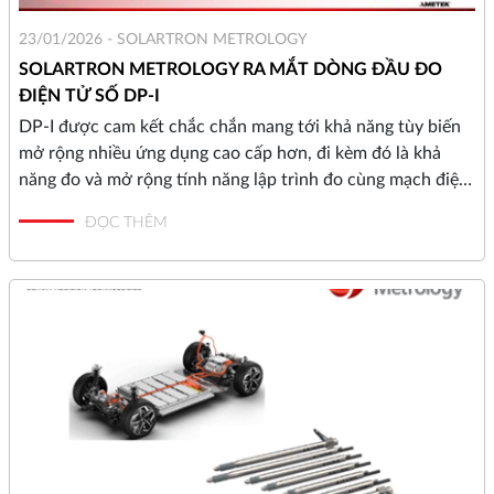
23/01/2026 -
SOLARTRON METROLOGY
SOLARTRON METROLOGY RA MẮT DÒNG ĐẦU ĐO
ĐIỆN TỬ SỐ DP-I
DP-I được cam kết chắc chắn mang tới khả năng tùy biến
mở rộng nhiều ứng dụng cao cấp hơn, đi kèm đó là khả
năng đo và mở rộng tính năng lập trình đo cùng mạch điện
tử tích hợp sẵn bên trong. Việc kết hợp kỹ thuật số mới
ĐỌC THÊM
cùng công nghệ cảm biến tân tiến nhất trên Thế giới, chăc
chắn sẽ giúp nâng cao kết quả đo nhanh chóng nhưng vẫn
duy trì độ chính xác cao.