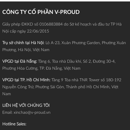
CÔNG TY CỔ PHẦN V-PROUD
Giấy phép ĐKKD số 0106883884 do Sở kế hoạch và đầu tư TP Hà
Nội cấp ngày 22/06/2015
Trụ sở chính tại Hà Nội
: Lô A-23, Xuân Phương Garden, Phường Xuân
Phương, Hà Nội, Việt Nam
VPGD tại Đà Nẵng:
Tầng 6, Tòa nhà Dầu khí, Số 2, Đường 30-4,
Phường Hòa Cường, TP. Đà Nẵng, Việt Nam
VPGD tại TP. Hồ Chí Minh:
Tầng 9 Tòa nhà TNR Tower số 180-192
Nguyễn Công Trứ, Phường Sài Gòn, Thành phố Hồ Chí Minh, Việt
Nam
LIÊN HỆ VỚI CHÚNG TÔI
Email:
xinchao@v-proud.vn
Hotline Sales: