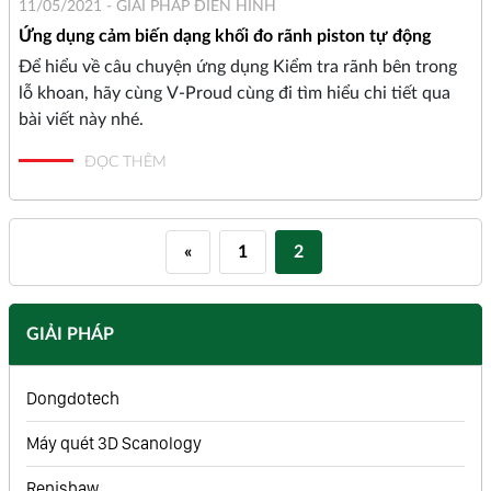
11/05/2021 -
GIẢI PHÁP ĐIỂN HÌNH
Ứng dụng cảm biến dạng khối đo rãnh piston tự động
Để hiểu về câu chuyện ứng dụng Kiểm tra rãnh bên trong
lỗ khoan, hãy cùng V-Proud cùng đi tìm hiểu chi tiết qua
bài viết này nhé.
ĐỌC THÊM
«
1
2
GIẢI PHÁP
Dongdotech
Máy quét 3D Scanology
Renishaw