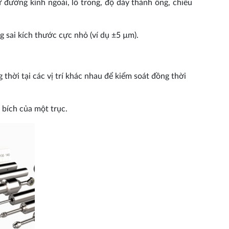
đường kính ngoài, lỗ trong, độ dày thành ống, chiều
 sai kích thước cực nhỏ (ví dụ ±5 µm).
hời tại các vị trí khác nhau để kiểm soát đồng thời
 bích của một trục.