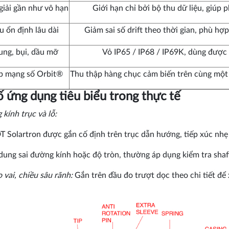
giải gần như vô hạn
Giới hạn chỉ bởi bộ thu dữ liệu, giúp p
u ổn định lâu dài
Giảm sai số drift theo thời gian, phù h
ung, bụi, dầu mỡ
Vỏ IP65 / IP68 / IP69K, dùng được 
p mạng số Orbit®
Thu thập hàng chục cảm biến trên cùng một b
 ứng dụng tiêu biểu trong thực tế
kính trục và lỗ:
 Solartron được gắn cố định trên trục dẫn hướng, tiếp xúc nhẹ v
dung sai đường kính hoặc độ tròn, thường áp dụng kiểm tra shaft
 vai, chiều sâu rãnh:
Gắn trên đầu đo trượt dọc theo chi tiết để 