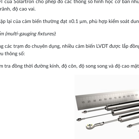
T của Solartron cho phép đo các thông số hình học cơ bản như 
rãnh, độ cao vai.
lặp lại của cảm biến thường đạt ±0.1 µm, phù hợp kiểm soát dung
m (multi-gauging fixtures)
:
ng các trạm đo chuyên dụng, nhiều cảm biến LVDT được lắp đồng t
ều thông số:
ểm tra đồng thời đường kính, độ côn, độ song song và độ cao mặt