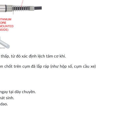
thấp, từ đó xác định lệch tâm cơ khí.
n chốt trên cụm đã lắp ráp (như hộp số, cụm cầu xe)
 ngay tại dây chuyền.
át sinh.
 dao.