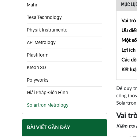
Mahr
MỤC LỤC
Tesa Technology
Vai trò
Physik Instrumente
Ưu điể
Một số 
API Metrology
Lợi ích
Plastiform
Các dò
Kreon 3D
Kết luậ
Polyworks
Để duy tr
Giải Pháp Điển Hình
công (pos
Solartron
Solartron Metrology
Vai tr
Kiểm tra 
BÀI VIẾT GẦN ĐÂY