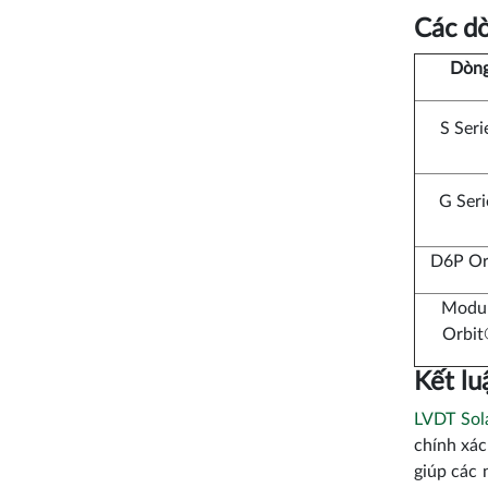
Các dò
Dòn
S Seri
G Seri
D6P Or
Modu
Orbi
Kết lu
LVDT Sol
chính xác
giúp các 