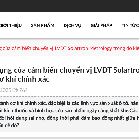
GIỚI THIỆU
SẢN PHẨM
DỊCH VỤ
GIẢI PHÁP
TIN TỨC
 của cảm biến chuyển vị LVDT Solartron Metrology trong đo kiể
ụng của cảm biến chuyển vị LVDT Solartr
ơ khí chính xác
/2025
764
ành cơ khí chính xác, đặc biệt là các lĩnh vực sản xuất ô tô, h
t kích thước và hình học của sản phẩm ngày càng khắt khe.Các c
đòi hỏi dung sai nhỏ, đồng thời phải đảm bảo đồng nhất giữa h
ấn đề đó?