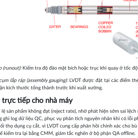
 (runout):
Kiểm tra độ đảo mặt bích hoặc trục khi quay ở tốc độ 
cụm lắp ráp (assembly gauging):
LVDT được đặt tại các điểm the
ận kích thước tổng thành trước khi xuất xưởng.
h trực tiếp cho nhà máy
 lệ sản phẩm không đạt (reject rate), nhờ phát hiện sớm sai lệch
 ghi log dữ liệu QC, phục vụ phân tích nguyên nhân khi có lỗi ph
ổi thọ dụng cụ cắt, vì LVDT cung cấp phản hồi chính xác cho bù
 kiểm tra lại bằng CMM, giảm tắc nghẽn ở bộ phận QA offline.