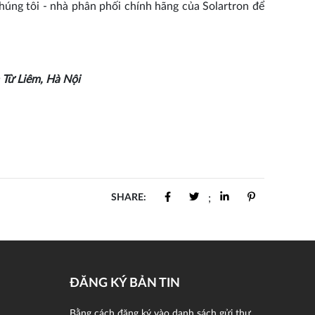
húng tôi - nhà phân phối chính hãng của Solartron để
Từ Liêm, Hà Nội
SHARE:
;
ĐĂNG KÝ BẢN TIN
Bằng cách đăng ký vào danh sách gửi thư