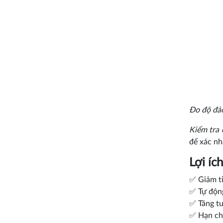
Đo độ đảo
Kiểm tra 
để xác nh
Lợi íc
✅ Giảm tỉ
✅ Tự động
✅ Tăng tu
✅ Hạn chế