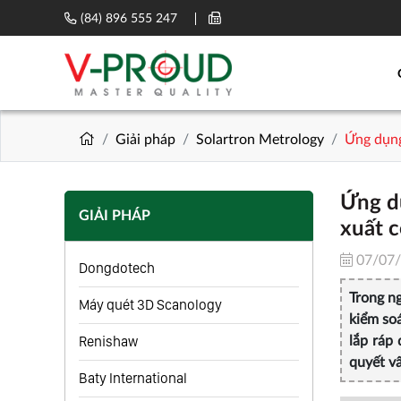
(84) 896 555 247
Giải pháp
Solartron Metrology
Ứng dụng
Ứng d
GIẢI PHÁP
xuất c
07/07
Dongdotech
Trong ng
Máy quét 3D Scanology
kiểm soá
Renishaw
lắp ráp 
quyết v
Baty International