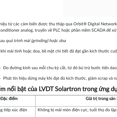
 hiệu từ các cảm biến được thu thập qua Orbit® Digital Network
conditioner analog, truyền về PLC hoặc phần mềm SCADA để xử 
au quá trình mài (grinding) hoặc doa
khi mài tinh hoặc doa, bề mặt chi tiết đã đạt gần kích thước cu
Đo đường kính sau mỗi chu kỳ cắt, từ đó bù trừ bước tiến dao
Phát tín hiệu dừng máy khi đạt đủ kích thước, giảm scrap và n
m nổi bật của LVDT Solartron trong ứng dụ
Đặc điểm
Giá trị trong sản
g tiếp xúc điện
Không bị mài mòn điện cực, tuổi thọ đo lặp 