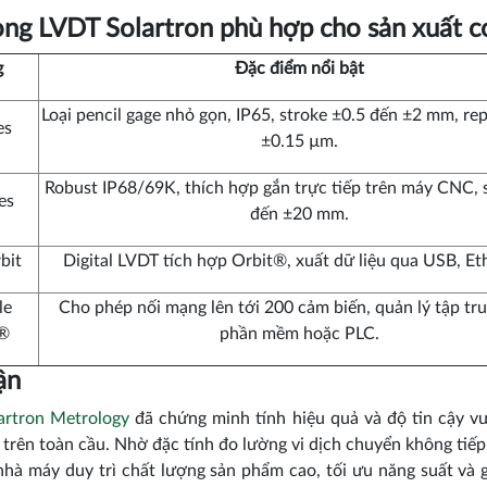
ng LVDT Solartron phù hợp cho sản xuất cơ
g
Đặc điểm nổi bật
Loại pencil gage nhỏ gọn, IP65, stroke ±0.5 đến ±2 mm, rep
es
±0.15 µm.
Robust IP68/69K, thích hợp gắn trực tiếp trên máy CNC, 
es
đến ±20 mm.
bit
Digital LVDT tích hợp Orbit®, xuất dữ liệu qua USB, Et
le
Cho phép nối mạng lên tới 200 cảm biến, quản lý tập tru
t®
phần mềm hoặc PLC.
ận
artron Metrology
đã chứng minh tính hiệu quả và độ tin cậy vư
 trên toàn cầu. Nhờ đặc tính đo lường vi dịch chuyển không tiếp 
nhà máy duy trì chất lượng sản phẩm cao, tối ưu năng suất và