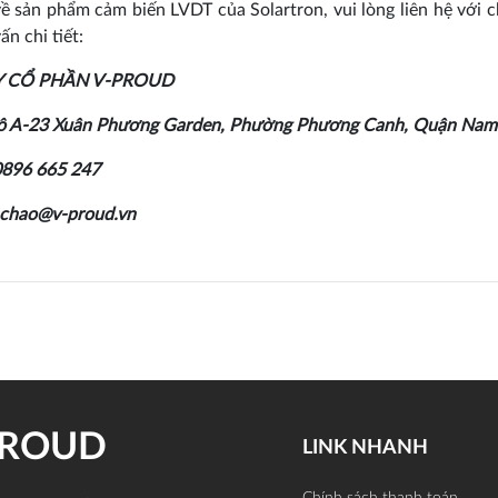
ề sản phẩm cảm biến LVDT của Solartron, vui lòng liên hệ với c
n chi tiết:
 CỔ PHẦN V-PROUD
 Lô A-23 Xuân Phương Garden, Phường Phương Canh, Quận Nam 
0896 665 247
nchao@v-proud.vn
PROUD
LINK NHANH