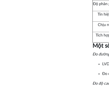
Độ phân 
Tín hiệ
Chịu r
Tích hợ
Một số
Đo đường 
LVDT
Đo 
Đo độ cao