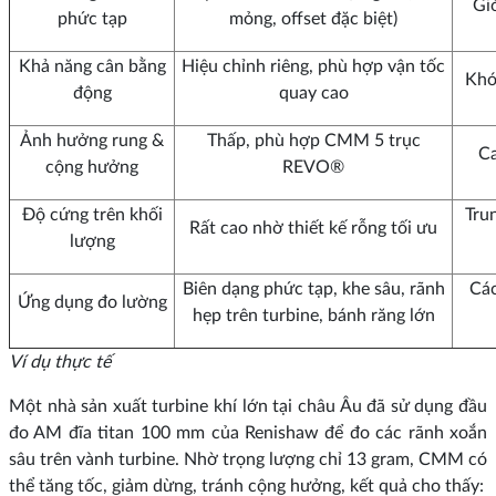
Gi
phức tạp
mỏng, offset đặc biệt)
Khả năng cân bằng
Hiệu chỉnh riêng, phù hợp vận tốc
Khó 
động
quay cao
Ảnh hưởng rung &
Thấp, phù hợp CMM 5 trục
Ca
cộng hưởng
REVO®
Độ cứng trên khối
Trun
Rất cao nhờ thiết kế rỗng tối ưu
lượng
Biên dạng phức tạp, khe sâu, rãnh
Các
Ứng dụng đo lường
hẹp trên turbine, bánh răng lớn
Ví dụ thực tế
Một nhà sản xuất turbine khí lớn tại châu Âu đã sử dụng đầu
đo AM đĩa titan 100 mm của Renishaw để đo các rãnh xoắn
sâu trên vành turbine. Nhờ trọng lượng chỉ 13 gram, CMM có
thể tăng tốc, giảm dừng, tránh cộng hưởng, kết quả cho thấy: