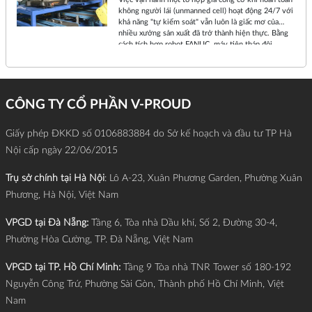
không người lái (unmanned cell) hoạt động 24/7 với
khả năng "tự kiểm soát" vẫn luôn là giấc mơ của
nhiều xưởng sản xuất đã trở thành hiện thực. Bằng
cách tích hợp robot FANUC, máy tiện tháp đôi
Okuma và hệ thống đo lường Equator™ của
Renishaw, họ không chỉ tự động hóa hoàn toàn quy
trình tiện cứng (hard turning) mà còn đạt được mức
thời gian hoàn vốn (ROI) kỷ lục: Chỉ đúng 18 ngày!
CÔNG TY CỔ PHẦN V-PROUD
Giấy phép ĐKKD số 0106883884 do Sở kế hoạch và đầu tư TP Hà
Nội cấp ngày 22/06/2015
Trụ sở chính tại Hà Nội
: Lô A-23, Xuân Phương Garden, Phường Xuân
Phương, Hà Nội, Việt Nam
VPGD tại Đà Nẵng:
Tầng 6, Tòa nhà Dầu khí, Số 2, Đường 30-4,
Phường Hòa Cường, TP. Đà Nẵng, Việt Nam
VPGD tại TP. Hồ Chí Minh:
Tầng 9 Tòa nhà TNR Tower số 180-192
Nguyễn Công Trứ, Phường Sài Gòn, Thành phố Hồ Chí Minh, Việt
Nam