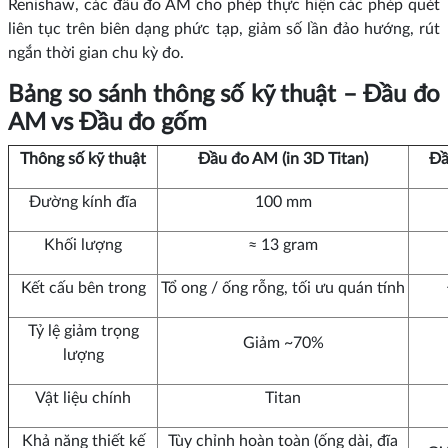
Renishaw, các đầu đo AM cho phép thực hiện các phép quét
liên tục trên biên dạng phức tạp, giảm số lần đảo hướng, rút
ngắn thời gian chu kỳ đo.
Bảng so sánh thông số kỹ thuật – Đầu đo
AM vs Đầu đo gốm
Thông số kỹ thuật
Đầu đo AM (in 3D Titan)
Đầ
Đường kính đĩa
100 mm
Khối lượng
≈ 13 gram
Kết cấu bên trong
Tổ ong / ống rỗng, tối ưu quán tính
Tỷ lệ giảm trọng
Giảm ~70%
lượng
Vật liệu chính
Titan
Khả năng thiết kế
Tùy chỉnh hoàn toàn (ống dài, đĩa