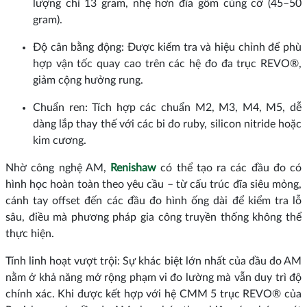
lượng chỉ 13 gram, nhẹ hơn đĩa gốm cùng cỡ (45–50
gram).
Độ cân bằng động: Được kiểm tra và hiệu chỉnh để phù
hợp vận tốc quay cao trên các hệ đo đa trục REVO®,
giảm cộng hưởng rung.
Chuẩn ren: Tích hợp các chuẩn M2, M3, M4, M5, dễ
dàng lắp thay thế với các bi đo ruby, silicon nitride hoặc
kim cương.
Nhờ công nghệ AM,
Renishaw
có thể tạo ra các đầu đo có
hình học hoàn toàn theo yêu cầu – từ cấu trúc đĩa siêu mỏng,
cánh tay offset đến các đầu đo hình ống dài để kiểm tra lỗ
sâu, điều mà phương pháp gia công truyền thống không thể
thực hiện.
Tính linh hoạt vượt trội: Sự khác biệt lớn nhất của đầu đo AM
nằm ở khả năng mở rộng phạm vi đo lường mà vẫn duy trì độ
chính xác. Khi được kết hợp với hệ CMM 5 trục REVO® của