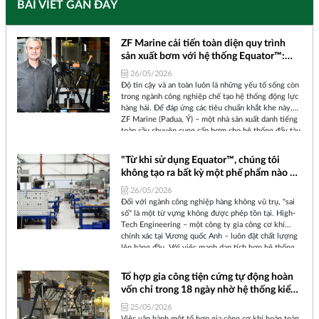
BÀI VIẾT GẦN ĐÂY
ZF Marine cải tiến toàn diện quy trình
sản xuất bơm với hệ thống Equator™:
Nhỏ gọn, Bền bỉ và Kiểm tra đa chiều
26/05/2026
Độ tin cậy và an toàn luôn là những yếu tố sống còn
trong ngành công nghiệp chế tạo hệ thống động lực
hàng hải. Để đáp ứng các tiêu chuẩn khắt khe này,
ZF Marine (Padua, Ý) – một nhà sản xuất danh tiếng
toàn cầu chuyên cung cấp bơm cho hệ thống đẩy tàu
thủy – đã không ngừng tìm kiếm giải pháp tối ưu
hóa tốc độ và năng lực kiểm soát chất lượng. Câu trả
"Từ khi sử dụng Equator™, chúng tôi
lời của họ chính là hệ thống đo lường Equator™ của
không tạo ra bất kỳ một phế phẩm nào và
Renishaw.
đã giảm 27% chi phí sản xuất linh kiện"
26/05/2026
Đối với ngành công nghiệp hàng không vũ trụ, "sai
số" là một từ vựng không được phép tồn tại. High-
Tech Engineering – một công ty gia công cơ khí
chính xác tại Vương quốc Anh – luôn đặt chất lượng
lên hàng đầu. Với việc mạnh dạn tích hợp hệ thống
kiểm tra tại xưởng Equator™ của Renishaw, công ty
đã hiện thực hóa được mục tiêu kiểm tra 100% sản
Tổ hợp gia công tiện cứng tự động hoàn
phẩm đầu ra, đưa tỷ lệ phế phẩm về con số 0 tròn
vốn chỉ trong 18 ngày nhờ hệ thống kiểm
trĩnh, đồng thời giảm một nửa yêu cầu về nhân sự
soát quy trình thông minh
đo lường và cắt giảm tới 27% chi phí sản xuất.
25/05/2026
Việc vận hành một tổ hợp gia công cơ khí hoàn toàn