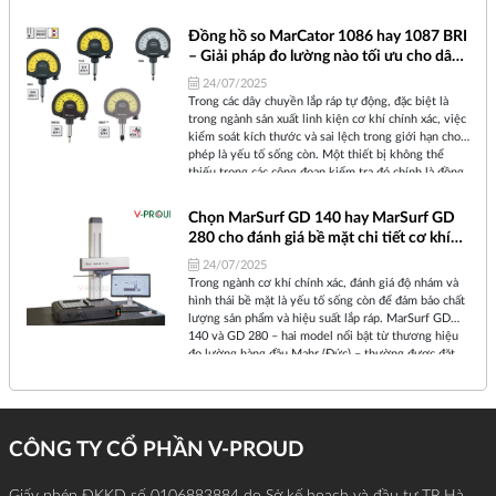
toàn VisioTurn để thực hiện kiểm tra 100% (inline
testing) các stato, đảm bảo sự ổn định và độ tin cậy
Đồng hồ so MarCator 1086 hay 1087 BRI
trong quá trình sản xuất hàng loạt.
– Giải pháp đo lường nào tối ưu cho dây
chuyền lắp ráp tự động?
24/07/2025
Trong các dây chuyền lắp ráp tự động, đặc biệt là
trong ngành sản xuất linh kiện cơ khí chính xác, việc
kiểm soát kích thước và sai lệch trong giới hạn cho
phép là yếu tố sống còn. Một thiết bị không thể
thiếu trong các công đoạn kiểm tra đó chính là đồng
hồ so điện tử (digital indicators). Trong số các sản
phẩm của thương hiệu Mahr (Đức), hai dòng đồng hồ
Chọn MarSurf GD 140 hay MarSurf GD
so MarCator 1086 và MarCator 1087 BRI thường
280 cho đánh giá bề mặt chi tiết cơ khí
được các kỹ sư cân nhắc sử dụng. Vậy, đâu là lựa
chính xác?
chọn tối ưu cho dây chuyền sản xuất hiện đại?
24/07/2025
Trong ngành cơ khí chính xác, đánh giá độ nhám và
hình thái bề mặt là yếu tố sống còn để đảm bảo chất
lượng sản phẩm và hiệu suất lắp ráp. MarSurf GD
140 và GD 280 – hai model nổi bật từ thương hiệu
đo lường hàng đầu Mahr (Đức) – thường được đặt
lên bàn cân khi doanh nghiệp cần đầu tư thiết bị đo
độ nhám chuyên nghiệp. Vậy nên chọn thiết bị nào?
CÔNG TY CỔ PHẦN V-PROUD
Giấy phép ĐKKD số 0106883884 do Sở kế hoạch và đầu tư TP Hà