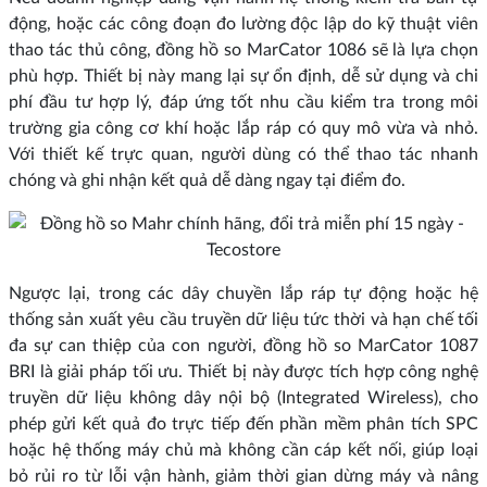
động, hoặc các công đoạn đo lường độc lập do kỹ thuật viên
thao tác thủ công, đồng hồ so MarCator 1086 sẽ là lựa chọn
phù hợp. Thiết bị này mang lại sự ổn định, dễ sử dụng và chi
phí đầu tư hợp lý, đáp ứng tốt nhu cầu kiểm tra trong môi
trường gia công cơ khí hoặc lắp ráp có quy mô vừa và nhỏ.
Với thiết kế trực quan, người dùng có thể thao tác nhanh
chóng và ghi nhận kết quả dễ dàng ngay tại điểm đo.
Ngược lại, trong các dây chuyền lắp ráp tự động hoặc hệ
thống sản xuất yêu cầu truyền dữ liệu tức thời và hạn chế tối
đa sự can thiệp của con người, đồng hồ so MarCator 1087
BRI là giải pháp tối ưu. Thiết bị này được tích hợp công nghệ
truyền dữ liệu không dây nội bộ (Integrated Wireless), cho
phép gửi kết quả đo trực tiếp đến phần mềm phân tích SPC
hoặc hệ thống máy chủ mà không cần cáp kết nối, giúp loại
bỏ rủi ro từ lỗi vận hành, giảm thời gian dừng máy và nâng