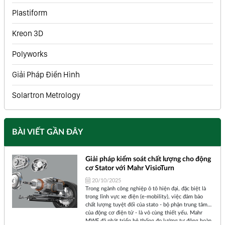
Plastiform
Kreon 3D
Polyworks
Giải Pháp Điển Hình
Solartron Metrology
BÀI VIẾT GẦN ĐÂY
Giải pháp kiểm soát chất lượng cho động
cơ Stator với Mahr VisioTurn
20/10/2025
Trong ngành công nghiệp ô tô hiện đại, đặc biệt là
trong lĩnh vực xe điện (e-mobility), việc đảm bảo
chất lượng tuyệt đối của stato - bộ phận trung tâm
của động cơ điện tử - là vô cùng thiết yếu. Mahr
MWF đã phát triển hệ thống đo lường tự động hoàn