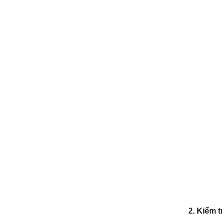
2.
K
iểm t