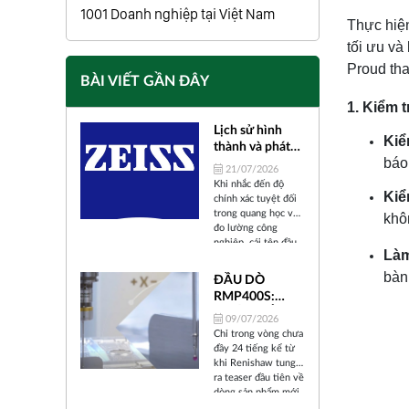
1001 Doanh nghiệp tại Việt Nam
Thực hiện
tối ưu và
Proud tha
BÀI VIẾT GẦN ĐÂY
1. Kiểm 
Lịch sử hình
Kiể
thành và phát
báo
triển của Carl
21/07/2026
Zeiss
Khi nhắc đến độ
Kiể
chính xác tuyệt đối
trong quang học và
khô
đo lường công
nghiệp, cái tên đầu
Làm
tiên xuất hiện trong
tâm trí các kỹ sư và
bàn
ĐẦU DÒ
nhà khoa học trên
RMP400S:
toàn thế giới chính
BƯỚC TIẾN
là ZEISS (Carl Zeiss).
09/07/2026
"ALL-IN-ONE"
Trải qua hơn 175
Chỉ trong vòng chưa
năm tồn tại và phát
CỦA
đầy 24 tiếng kể từ
triển, từ một xưởng
RENISHAW
khi Renishaw tung
cơ khí chính xác nhỏ
TRONG KỶ
ra teaser đầu tiên về
bé tại thành phố
dòng sản phẩm mới
NGUYÊN SẢN
Jena (Đức) cho đến
mang tên RMP400S,