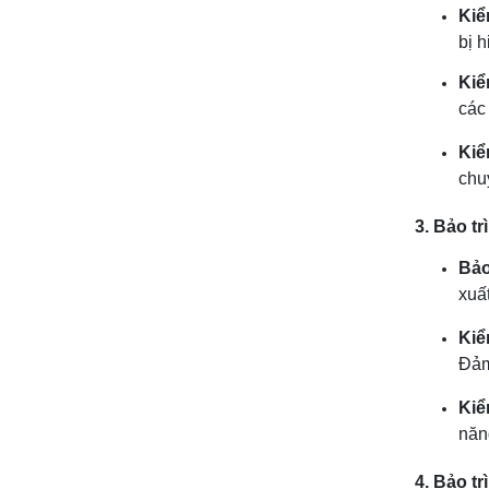
Kiể
bị 
Kiể
các
Kiể
chu
3. Bảo tr
Bảo
xuấ
Kiể
Đảm
Kiể
năng
4. Bảo tr