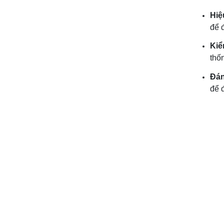
Hiệ
để 
Kiể
thố
Đán
để 