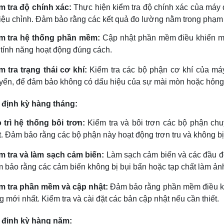
m tra độ chính xác:
Thực hiện kiểm tra độ chính xác của máy
hiệu chỉnh. Đảm bảo rằng các kết quả đo lường nằm trong phạm 
m tra hệ thống phần mềm:
Cập nhật phần mềm điều khiển má
 tính năng hoạt động đúng cách.
m tra trạng thái cơ khí:
Kiểm tra các bộ phận cơ khí của máy
yển, để đảm bảo không có dấu hiệu của sự mài mòn hoặc hỏng
ì định kỳ hàng tháng:
 trì hệ thống bôi trơn:
Kiểm tra và bôi trơn các bộ phận c
t. Đảm bảo rằng các bộ phận này hoạt động trơn tru và không bị 
m tra và làm sạch cảm biến:
Làm sạch cảm biến và các đầu đ
 bảo rằng các cảm biến không bị bụi bẩn hoặc tạp chất làm ản
m tra phần mềm và cập nhật:
Đảm bảo rằng phần mềm điều khi
 mới nhất. Kiểm tra và cài đặt các bản cập nhật nếu cần thiết.
ì định kỳ hàng năm: