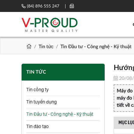
(84) 896 555 247
Tin tức
Tin Đầu tư - Công nghệ - Kỹ thuật
Hướng 
TIN TỨC
20/08
Tin công ty
Máy đo 
máy đo h
Tin tuyển dụng
tiết về 
Tin Đầu tư - Công nghệ - Kỹ thuật
MỤC LỤC
Tin đào tạo