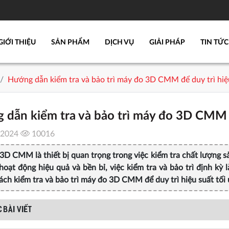
GIỚI THIỆU
SẢN PHẨM
DỊCH VỤ
GIẢI PHÁP
TIN TỨC
Hướng dẫn kiểm tra và bảo trì máy đo 3D CMM để duy trì hiệu
dẫn kiểm tra và bảo trì máy đo 3D CMM để
/2024
10016
3D CMM là thiết bị quan trọng trong việc kiểm tra chất lượng s
oạt động hiệu quả và bền bỉ, việc kiểm tra và bảo trì định kỳ l
cách kiểm tra và bảo trì máy đo 3D CMM để duy trì hiệu suất tối ư
 BÀI VIẾT