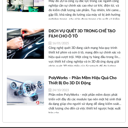
Máy đo 2D là công cụ đắc lực trong các ngành công
nghiệp cần sự chính xác cao như cơ khí, điện tử, và
đo kiểm chất lượng sản phẩm. Tuy nhiên, khi camera
gặp lỗi, khả năng đo lường của máy sẽ bị ảnh hưởng
nghiêm trọng, gây gián đoạn trong sản xuất và kiểm
tra. Hãy để chúng tôi giúp bạn giải quyết vấn đề này
với dịch vụ sửa chữa lỗi camera chuyên nghiệp
DỊCH VỤ QUÉT 3D TRONG CHẾ TẠO
FILM CHO Ô TÔ
16/01/2025
Công nghệ quét 3D đang cách mạng hóa quy trình
thiết kế phim và sơn ô tô, mang đến sự chính xác và
hiệu quả vượt trội. Một công ty hàng đầu trong lĩnh
vực thiết kế công nghiệp và in 3D đã ứng dụng giải
pháp quét 3D tiên tiến của Scantech để đo lường
hình học của các phương tiện lớn và phức tạp.
PolyWorks – Phần Mềm Hiệu Quả Cho
Thiết Bị Đo 3D Di Động
24/10/2023
Phần mềm PolyWorks - một phần mềm được phát
triển với đầy đủ các module tạo nên một hệ sinh thái
đa dạng giúp cho người sử dụng dễ dàng kiểm soát
chất lượng cho đến cả việc thiết kế ngược hoặc xuất
báo cáo