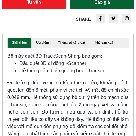
Tư vấn
Báo giá
SHARE:
Giới thiệu
Ưu điểm
Thông số kỹ thuật
Nhà sản xuất
Bộ máy quét 3D TrackScan-Sharp bao gồm:
Đầu quét 3D di động I-Scanner
Hệ thống cảm biến quang học I-Tracker
Đo lường đối tượng có kích thước lớn, khoảng cách
quét lên đến 6 mét, phạm vi thể tích 49 m3, độ chính xác
0.049 mm. Hệ thống sử dụng bộ xử lý trên bo mạch của
i-Tracker, camera công nghiệp 25-megapixel và công
nghệ tiên tiến. Đo lường hiệu quả và ổn định, hỗ trợ
truyền dữ liệu có dây và không dây. Hệ thống có thể làm
việc với mô-đun đèn phụ trợ để kiểm tra các chi tiết nhỏ.
Nâng cao phát triển sản phẩm và kiểm soát chất lượng.