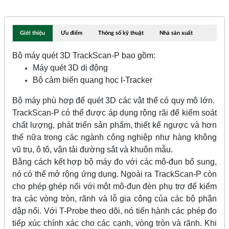
Giới thiệu
Ưu điểm
Thông số kỹ thuật
Nhà sản xuất
Bộ máy quét 3D TrackScan-P bao gồm:
Máy quét 3D di động
Bộ cảm biến quang học I-Tracker
Bộ máy phù hợp để quét 3D các vật thể có quy mô lớn.
TrackScan-P có thể được áp dụng rộng rãi để kiểm soát
chất lượng, phát triển sản phẩm, thiết kế ngược và hơn
thế nữa trong các ngành công nghiệp như hàng không
vũ trụ, ô tô, vận tải đường sắt và khuôn mẫu.
Bằng cách kết hợp bộ máy đo với các mô-đun bổ sung,
nó có thể mở rộng ứng dụng. Ngoài ra TrackScan-P còn
cho phép ghép nối với một mô-đun đèn phụ trợ để kiểm
tra các vòng tròn, rãnh và lỗ gia công của các bộ phận
dập nổi. Với T-Probe theo dõi, nó tiến hành các phép đo
tiếp xúc chính xác cho các cạnh, vòng tròn và rãnh. Khi