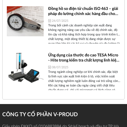
đo cao MICRO-HITE+M 900 – dòng thiết bị đo chiều
cao điện tử cao cấp của TESA Technology (Thụy Sĩ) –
Đồng hồ so điện tử chuẩn ISO 463 – giải
đang trở thành một phần không thể thiếu trong
pháp đo lường chính xác hàng đầu cho
chiến lược kiểm soát chất lượng của các doanh
nhà máy hiện đại
nghiệp cơ khí tiên tiến.
24/07/2025
Trong bối cảnh các doanh nghiệp sản xuất đang
không ngừng nâng cao yêu cầu về độ chính xác, độ
tin cậy và khả năng tích hợp trong quy trình kiểm tra
chất lượng, một dòng thiết bị đang nhận được sự
quan tâm lớn từ các kỹ sư và chuyên gia đo lường là
đồng hồ so điện tử đạt chuẩn ISO 463, với hiệu năng
vượt trội trong nhiều môi trường công nghiệp khắt
​​​​​​​Ứng dụng của thước đo cao TESA Micro
khe.
- Hite trong kiểm tra chất lượng linh kiện
ô tô
08/07/2025
​​​​​​​Trong ngành công nghiệp cơ khí chính xác, đặc biệt
là lĩnh vực sản xuất linh kiện ô tô, việc kiểm soát
chất lượng nghiêm ngặt luôn đóng vai trò sống còn.
Khi các hãng xe toàn cầu ngày càng siết chặt tiêu
chuẩn dung sai, chỉ vài micromet sai lệch cũng có
thể dẫn tới rung động, tiếng ồn hoặc thậm chí lỗi an
toàn nghiêm trọng.
CÔNG TY CỔ PHẦN V-PROUD
Giấy phép ĐKKD số 0106883884 do Sở kế hoạch và đầu tư TP Hà