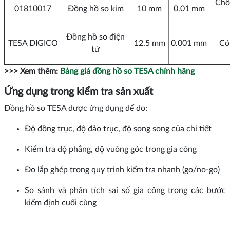
Chố
01810017
Đồng hồ so kim
10 mm
0.01 mm
Đồng hồ so điện
TESA DIGICO
12.5 mm
0.001 mm
Có 
tử
>>> Xem thêm:
Bảng giá đồng hồ so TESA chính hãng
Ứng dụng trong kiểm tra sản xuất
Đồng hồ so TESA được ứng dụng để đo:
Độ đồng trục, độ đảo trục, độ song song của chi tiết
Kiểm tra độ phẳng, độ vuông góc trong gia công
Đo lắp ghép trong quy trình kiểm tra nhanh (go/no-go)
So sánh và phân tích sai số gia công trong các bước
kiểm định cuối cùng