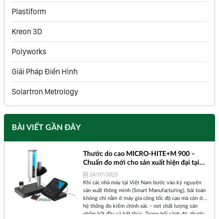
Plastiform
Kreon 3D
Polyworks
Giải Pháp Điển Hình
Solartron Metrology
BÀI VIẾT GẦN ĐÂY
Thước do cao MICRO-HITE+M 900 –
Chuẩn đo mới cho sản xuất hiện đại tại
Việt Nam
24/07/2025
Khi các nhà máy tại Việt Nam bước vào kỷ nguyên
sản xuất thông minh (Smart Manufacturing), bài toán
không chỉ nằm ở máy gia công tốc độ cao mà còn ở
hệ thống đo kiểm chính xác – nơi chất lượng sản
phẩm bắt đầu và kết thúc. Trong bối cảnh đó, thước