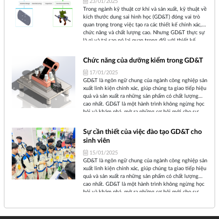
23/01/2025
Trong ngành kỹ thuật cơ khí và sản xuất, kỹ thuật về
kích thước dung sai hình học (GD&T) đóng vai trò
quan trọng trong việc tạo ra các thiết kế chính xác,
chức năng và chất lượng cao. Nhưng GD&T thực sự
là gì và tại sao nó lại quan trọng đối với thiết kế
chức năng của chi tiết?
Chức năng của dưỡng kiểm trong GD&T
17/01/2025
GD&T là ngôn ngữ chung của ngành công nghiệp sản
xuất linh kiện chính xác, giúp chúng ta giao tiếp hiệu
quả và sản xuất ra những sản phẩm có chất lượng
cao nhất. GD&T là một hành trình không ngừng học
hỏi và khám phá, mở ra những cơ hội mới cho sự
phát triển của ngành công nghiệp.
Sự cần thiết của việc đào tạo GD&T cho
sinh viên
15/01/2025
GD&T là ngôn ngữ chung của ngành công nghiệp sản
xuất linh kiện chính xác, giúp chúng ta giao tiếp hiệu
quả và sản xuất ra những sản phẩm có chất lượng
cao nhất. GD&T là một hành trình không ngừng học
hỏi và khám phá, mở ra những cơ hội mới cho sự
phát triển của ngành công nghiệp. Cùng tìm hiểu tại
sao việc đào tạo GD&T cho sinh viên là cần thiết
trong bài viết này.