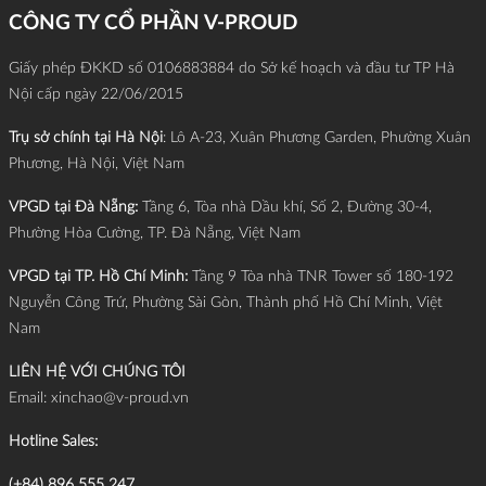
CÔNG TY CỔ PHẦN V-PROUD
Giấy phép ĐKKD số 0106883884 do Sở kế hoạch và đầu tư TP Hà
Nội cấp ngày 22/06/2015
Trụ sở chính tại Hà Nội
: Lô A-23, Xuân Phương Garden, Phường Xuân
Phương, Hà Nội, Việt Nam
VPGD tại Đà Nẵng:
Tầng 6, Tòa nhà Dầu khí, Số 2, Đường 30-4,
Phường Hòa Cường, TP. Đà Nẵng, Việt Nam
VPGD tại TP. Hồ Chí Minh:
Tầng 9 Tòa nhà TNR Tower số 180-192
Nguyễn Công Trứ, Phường Sài Gòn, Thành phố Hồ Chí Minh, Việt
Nam
LIÊN HỆ VỚI CHÚNG TÔI
Email:
xinchao@v-proud.vn
Hotline Sales:
(+84) 896 555 247