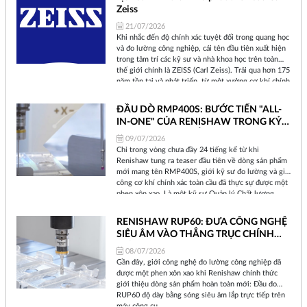
Zeiss
21/07/2026
Khi nhắc đến độ chính xác tuyệt đối trong quang học
và đo lường công nghiệp, cái tên đầu tiên xuất hiện
trong tâm trí các kỹ sư và nhà khoa học trên toàn
thế giới chính là ZEISS (Carl Zeiss). Trải qua hơn 175
năm tồn tại và phát triển, từ một xưởng cơ khí chính
xác nhỏ bé tại thành phố Jena (Đức) cho đến một tập
đoàn công nghệ toàn cầu, ZEISS đã không ngừng
ĐẦU DÒ RMP400S: BƯỚC TIẾN "ALL-
định hình lại cách chúng ta nhìn nhận thế giới và
IN-ONE" CỦA RENISHAW TRONG KỶ
kiểm soát chất lượng sản phẩm.
NGUYÊN SẢN XUẤT THÔNG MINH
09/07/2026
Chỉ trong vòng chưa đầy 24 tiếng kể từ khi
Renishaw tung ra teaser đầu tiên về dòng sản phẩm
mới mang tên RMP400S, giới kỹ sư đo lường và gia
công cơ khí chính xác toàn cầu đã thực sự được một
phen xôn xao. Là một kỹ sư Quản lý Chất lượng
nhiều năm bám trụ tại xưởng sản xuất, tôi hiểu rằng
mỗi khi Renishaw ra mắt một thiết bị mới, đó không
RENISHAW RUP60: ĐƯA CÔNG NGHỆ
chỉ là sự nâng cấp phần cứng đơn thuần, mà là một
SIÊU ÂM VÀO THẲNG TRỤC CHÍNH
sự dịch chuyển về triết lý sản xuất.
MÁY CNC
08/07/2026
Gần đây, giới công nghệ đo lường công nghiệp đã
được một phen xôn xao khi Renishaw chính thức
giới thiệu dòng sản phẩm hoàn toàn mới: Đầu đo
RUP60 độ dày bằng sóng siêu âm lắp trực tiếp trên
máy công cụ.