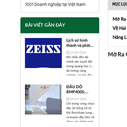
1001 Doanh nghiệp tại Việt Nam
MỤC LỤC
Mở Ra 
BÀI VIẾT GẦN ĐÂY
Về Hai
Năng L
Lịch sử hình
thành và phát
triển của Carl
21/07/2026
Mở Ra 
Zeiss
Khi nhắc đến độ
chính xác tuyệt đối
trong quang học và
đo lường công
nghiệp, cái tên đầu
tiên xuất hiện trong
tâm trí các kỹ sư và
ĐẦU DÒ
nhà khoa học trên
RMP400S:
toàn thế giới chính
BƯỚC TIẾN
là ZEISS (Carl Zeiss).
09/07/2026
"ALL-IN-ONE"
Trải qua hơn 175
Chỉ trong vòng chưa
năm tồn tại và phát
CỦA
đầy 24 tiếng kể từ
triển, từ một xưởng
RENISHAW
khi Renishaw tung
cơ khí chính xác nhỏ
TRONG KỶ
ra teaser đầu tiên về
bé tại thành phố
dòng sản phẩm mới
NGUYÊN SẢN
Jena (Đức) cho đến
mang tên RMP400S,