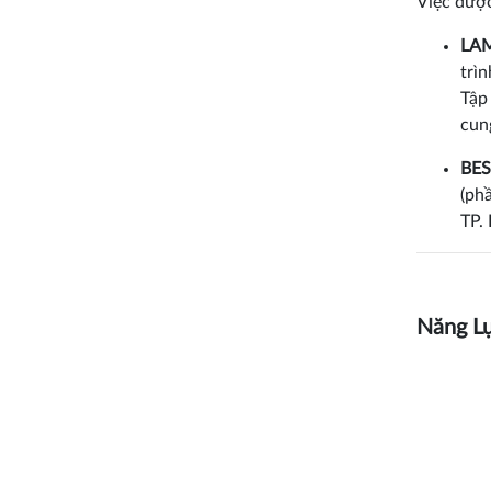
Việc được
LAM
trìn
Tập
cun
BESI
(ph
TP. 
Năng L