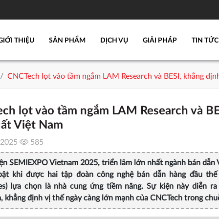
GIỚI THIỆU
SẢN PHẨM
DỊCH VỤ
GIẢI PHÁP
TIN TỨC
CNCTech lọt vào tầm ngắm LAM Research và BESI, khẳng định
ch lọt vào tầm ngắm LAM Research và BES
uất Việt Nam
/2025
585
kiện SEMIEXPO Vietnam 2025, triển lãm lớn nhất ngành bán dẫn
bật khi được hai tập đoàn công nghệ bán dẫn hàng đầu thế
ies) lựa chọn là nhà cung ứng tiềm năng. Sự kiện này diễn r
, khẳng định vị thế ngày càng lớn mạnh của CNCTech trong chu