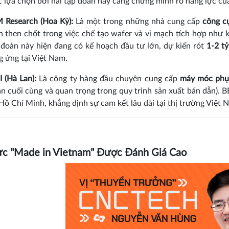
 lựa chọn bởi hai tập đoàn này càng chứng minh rõ năng lực c
 Research (Hoa Kỳ):
Là một trong những nhà cung cấp
công cụ
h then chốt trong việc chế tạo wafer và vi mạch tích hợp như kh
 đoàn này hiện đang có kế hoạch đầu tư lớn, dự kiến rót
1-2 t
g ứng tại Việt Nam.
 (Hà Lan):
Là công ty hàng đầu chuyên cung cấp
máy móc phục
ần cuối cùng và quan trọng trong quy trình sản xuất bán dẫn). B
Hồ Chí Minh, khẳng định sự cam kết lâu dài tại thị trường Việt 
ực "Made in Vietnam" Được Đánh Giá Cao