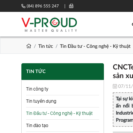
(84) 896 555 247
Tin tức
Tin Đầu tư - Công nghệ - Kỹ thuật
CNCTe
TIN TỨC
sản x
07/11
Tin công ty
Tại sự 
Tin tuyển dụng
ấn nổi 
Tin Đầu tư - Công nghệ - Kỹ thuật
Industr
Program
Tin đào tạo