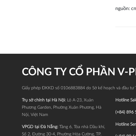
nguồn: c
CÔNG TY CỔ PHẦN V-
Giấy phép ĐKKD số 0106883884 do Sở kế hoạch và đầu tư 
Trụ sở chính tại Hà Nội
: Lô A-23, Xuân
Hotline Sal
Phương Garden, Phường Xuân Phương, Hà
(+84) 896 
Nội, Việt Nam
Hotline Ser
VPGD tại Đà Nẵng:
Tầng 6, Tòa nhà Dầu khí,
Số 2, Đường 30-4, Phường Hòa Cường, TP.