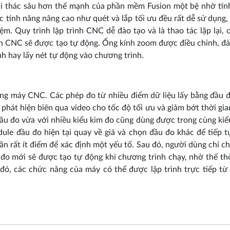
ai thác sâu hơn thế mạnh của phần mềm Fusion một bệ nhờ tín
ác tính năng nâng cao như quét và lắp tối ưu đều rất dễ sử dụng
m. Quy trình lập trình CNC dễ đào tạo và là thao tác lặp lại, 
ình CNC sẽ được tạo tự động. Ống kính zoom được điều chỉnh, đ
nh hay lấy nét tự động vào chương trình.
ng máy CNC. Các phép đo từ nhiều điểm dữ liệu lấy bằng đầu 
 phát hiện biên qua video cho tốc độ tối ưu và giảm bớt thời gi
 đầu đo vừa với nhiều kiểu kim đo cũng dùng được trong cùng ki
ule đầu đo hiện tại quay về giá và chọn đầu đo khác để tiếp t
ần rất ít điểm để xác định một yếu tố. Sau đó, người dùng chỉ c
đo mới sẽ được tạo tự động khi chương trình chạy, nhờ thế thờ
 đó, các chức năng của máy có thể được lập trình trực tiếp từ