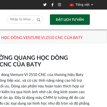
Tiếng việt
ĐẶT LỊCH TƯ VẤN
HỌC DÒNG VENTURE VI 2510 CNC CỦA BATY
ƯỜNG QUANG HỌC DÒNG
 CNC CỦA BATY
 dòng Venture VI 2510 CNC của thương hiệu Baty
ông tiếp xúc, và có các tính năng nâng cao hỗ trợ
tối ưu. Dòng sản phẩm này hoàn toàn thích hợp sử
rợ kiểm tra qua hình ảnh nhờ các ống kính zoom cao
mặt ổn áp. Đây là dòng máy CMM lý tưởng để đo các
đo các loại dung sai hình học như độ tròn và độ phẳng