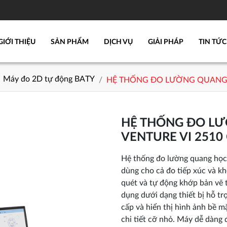
GIỚI THIỆU
SẢN PHẨM
DỊCH VỤ
GIẢI PHÁP
TIN TỨC
Máy đo 2D tự động BATY
HỆ THỐNG ĐO LƯỜNG QUANG 
HỆ THỐNG ĐO L
VENTURE VI 2510
Hệ thống đo lường quang học
dùng cho cả đo tiếp xúc và kh
quét và tự động khớp bản vẽ 
dụng dưới dạng thiết bị hỗ t
cấp và hiển thị hình ảnh bề 
chi tiết cỡ nhỏ. Máy dễ dàng 