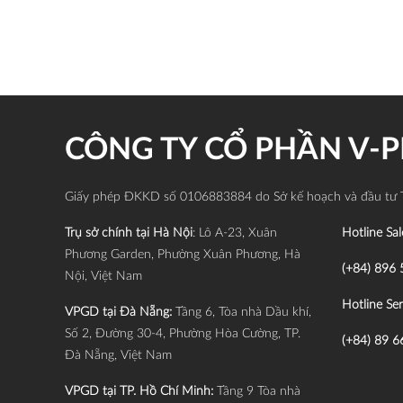
CÔNG TY CỔ PHẦN V-
Giấy phép ĐKKD số 0106883884 do Sở kế hoạch và đầu tư 
Trụ sở chính tại Hà Nội
: Lô A-23, Xuân
Hotline Sal
Phương Garden, Phường Xuân Phương, Hà
(+84) 896 
Nội, Việt Nam
Hotline Ser
VPGD tại Đà Nẵng:
Tầng 6, Tòa nhà Dầu khí,
Số 2, Đường 30-4, Phường Hòa Cường, TP.
(+84) 89 6
Đà Nẵng, Việt Nam
VPGD tại TP. Hồ Chí Minh:
Tầng 9 Tòa nhà