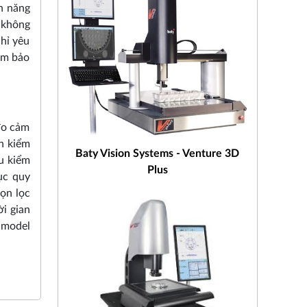
h năng
, không
chỉ yêu
ảm bảo
đo cảm
an kiểm
Baty Vision Systems - Venture 3D
ểu kiểm
Plus
ục quy
họn lọc
i gian
 model