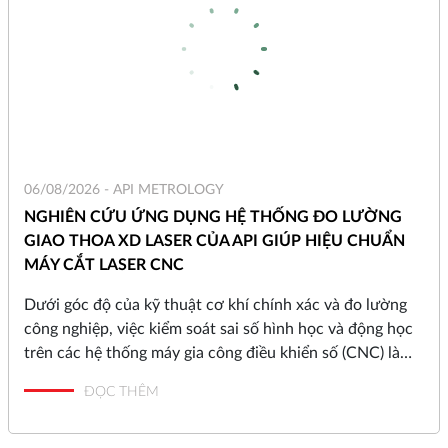
06/08/2026 -
API METROLOGY
NGHIÊN CỨU ỨNG DỤNG HỆ THỐNG ĐO LƯỜNG
GIAO THOA XD LASER CỦA API GIÚP HIỆU CHUẨN
MÁY CẮT LASER CNC
Dưới góc độ của kỹ thuật cơ khí chính xác và đo lường
công nghiệp, việc kiểm soát sai số hình học và động học
trên các hệ thống máy gia công điều khiển số (CNC) là
yếu tố quyết định đến chất lượng bề mặt và độ chính xác
ĐỌC THÊM
của chi tiết gia công. Dựa trên dữ liệu thực tế từ dự án
cải tiến quy trình kiểm định tại Công ty MS, dưới đây là