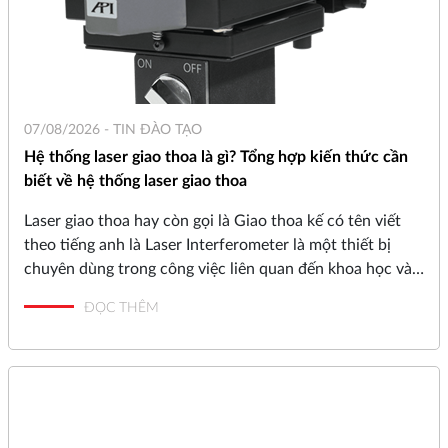
07/08/2026 -
TIN ĐÀO TẠO
Hệ thống laser giao thoa là gì? Tổng hợp kiến thức cần
biết về hệ thống laser giao thoa
Laser giao thoa hay còn gọi là Giao thoa kế có tên viết
theo tiếng anh là Laser Interferometer là một thiết bị
chuyên dùng trong công việc liên quan đến khoa học và
kỹ thuật. Thực tế đây là hệ thống được phát triển từ
ĐỌC THÊM
những năm 1800 và thường hoạt động bằng cách kết
hợp các nguồn sáng nhằm tạo ra mô hình giao thoa. Các
mô hình giao thoa do hệ thống giao thoa tạo ra thường
chứa thông tin được dùng để thực hiện các phép đo rất
nhỏ mà không thực hiện được bằng các phương pháp
khác.