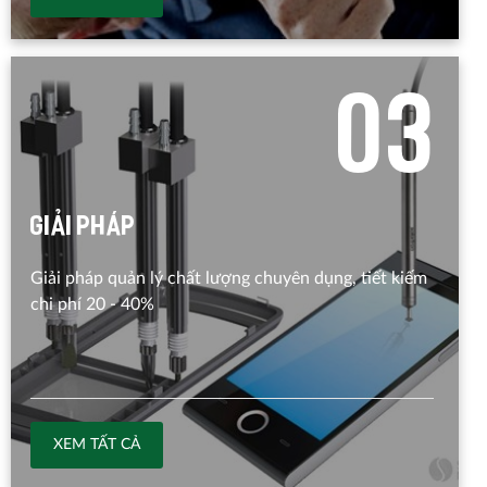
0
3
Giải pháp
Giải pháp quản lý chất lượng chuyên dụng, tiết kiếm
chi phí 20 - 40%
XEM TẤT CẢ