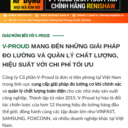
CHÀO MỪNG ĐẾN VỚI V-PROUD
V-PROUD
MANG ĐẾN NHỮNG GIẢI PHÁP
ĐO LƯỜNG VÀ QUẢN LÝ CHẤT LƯỢNG,
HIỆU SUẤT VỚI CHI PHÍ TỐI ƯU
Công ty Cổ phần V-Proud là đơn vị tiên phong tại Việt Nam
trong lĩnh vực
cung cấp giải pháp đo lường cơ khí chính xác
và
quản lý chất lượng toàn diện
cho các nhà máy sản xuất
công nghiệp. Thành lập từ năm 2015, V-Proud tự hào là đối
tác chiến lược của hơn 12 thương hiệu đo lường hàng đầu
thế giới, đồng hành cùng các tập đoàn lớn như VINFAST,
SAMSUNG, FOXCONN, và nhiều doanh nghiệp khác tại Việt
Nam.