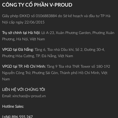
CÔNG TY CỔ PHẦN V-PROUD
Giấy phép ĐKKD số 0106883884 do Sở kế hoạch và đầu tư TP Hà
Nội cấp ngày 22/06/2015
Trụ sở chính tại Hà Nội
: Lô A-23, Xuân Phương Garden, Phường Xuân
Phương, Hà Nội, Việt Nam
VPGD tại Đà Nẵng:
Tầng 6, Tòa nhà Dầu khí, Số 2, Đường 30-4,
Phường Hòa Cường, TP. Đà Nẵng, Việt Nam
VPGD tại TP. Hồ Chí Minh:
Tầng 9 Tòa nhà TNR Tower số 180-192
Nguyễn Công Trứ, Phường Sài Gòn, Thành phố Hồ Chí Minh, Việt
Nam
LIÊN HỆ VỚI CHÚNG TÔI
Email:
xinchao@v-proud.vn
Hotline Sales:
(+84) 896 555 247