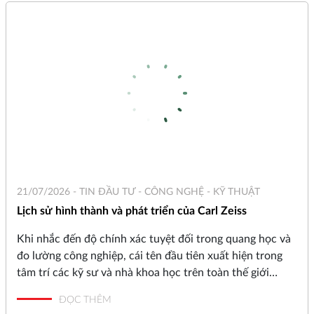
báo cáo phân tích kỹ thuật về việc ứng dụng hệ thống
giao thoa laser trong tối ưu hóa sai số máy CNC.
21/07/2026 -
TIN ĐẦU TƯ - CÔNG NGHỆ - KỸ THUẬT
Lịch sử hình thành và phát triển của Carl Zeiss
Khi nhắc đến độ chính xác tuyệt đối trong quang học và
đo lường công nghiệp, cái tên đầu tiên xuất hiện trong
tâm trí các kỹ sư và nhà khoa học trên toàn thế giới
chính là ZEISS (Carl Zeiss). Trải qua hơn 175 năm tồn tại
ĐỌC THÊM
và phát triển, từ một xưởng cơ khí chính xác nhỏ bé tại