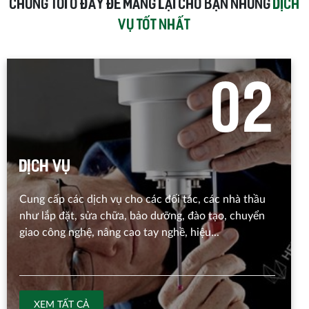
CHÚNG TÔI Ở ĐÂY ĐỂ MANG LẠI CHO BẠN NHỮNG
DỊCH
VỤ TỐT NHẤT
0
2
Dịch vụ
Cung cấp các dịch vụ cho các đối tác, các nhà thầu
như lắp đặt, sửa chữa, bảo dưỡng, đào tạo, chuyển
giao công nghệ, nâng cao tay nghề, hiệu...
XEM TẤT CẢ