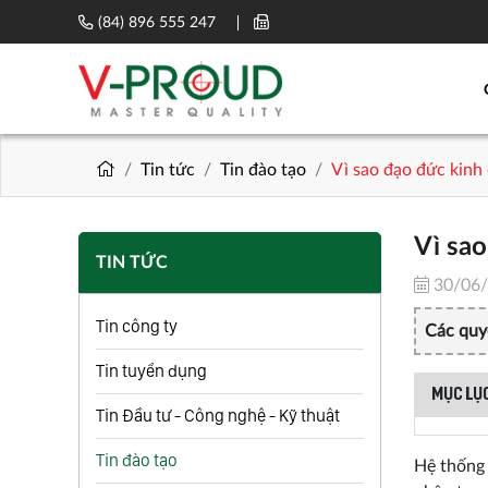
(84) 896 555 247
Tin tức
Tin đào tạo
Vì sao đạo đức kinh
Vì sao
TIN TỨC
30/06
Tin công ty
Các quyế
Tin tuyển dụng
MỤC LỤC
Tin Đầu tư - Công nghệ - Kỹ thuật
Tin đào tạo
Hệ thống 