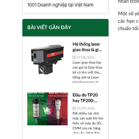
nhân tron
1001 Doanh nghiệp tại Việt Nam
Một số yê
các hạn c
BÀI VIẾT GẦN ĐÂY
chuẩn tối
Hệ thống laser
giao thoa là gì?
Tổng hợp kiến
07/08/2026
thức cần biết về
Laser giao thoa hay
hệ thống laser
còn gọi là Giao thoa
giao thoa
kế có tên viết theo
tiếng anh là Laser
Interferometer là
một thiết bị chuyên
dùng trong công
Đầu đo TP20
việc liên quan đến
hay TP200:
khoa học và kỹ
Chọn loại nào
thuật. Thực tế đây
15/07/2026
cho máy CMM
là hệ thống được
Rất nhiều các nhà
phát triển từ những
đo chạm?
máy sản xuất khi tìm
năm 1800 và
hiểu về máy đo 3D
thường hoạt động
CMM của các hãng
bằng cách kết hợp
châu Âu, Nhật Bản,
các nguồn sáng
Trung