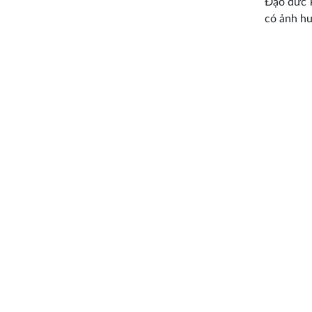
Đạo đức k
có ảnh h