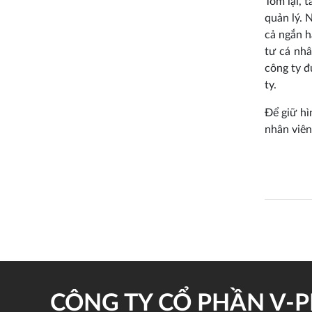
Tóm lại, 
quản lý. 
cả ngắn h
tư cá nhâ
công ty đ
ty.
Để giữ hì
nhân viên
CÔNG TY CỔ PHẦN V-