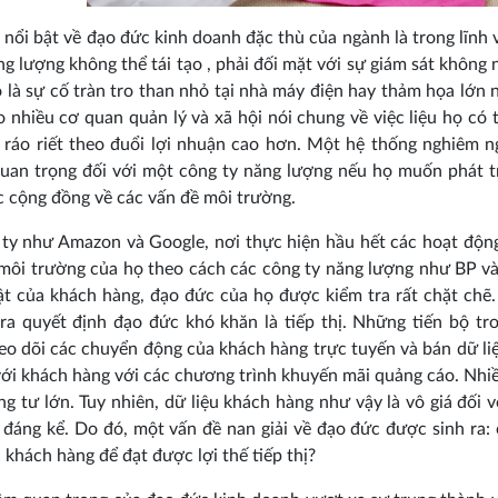
 nổi bật về đạo đức kinh doanh đặc thù của ngành là trong lĩnh
ăng lượng không thể tái tạo , phải đối mặt với sự giám sát không
 là sự cố tràn tro than nhỏ tại nhà máy điện hay thảm họa lớn
ho nhiều cơ quan quản lý và xã hội nói chung về việc liệu họ c
ráo riết theo đuổi lợi nhuận cao hơn. Một hệ thống nghiêm n
quan trọng đối với một công ty năng lượng nếu họ muốn phát t
 cộng đồng về các vấn đề môi trường.
ty như Amazon và Google, nơi thực hiện hầu hết các hoạt độn
môi trường của họ theo cách các công ty năng lượng như BP và E
t của khách hàng, đạo đức của họ được kiểm tra rất chặt chẽ.
ra quyết định đạo đức khó khăn là tiếp thị. Những tiến bộ t
eo dõi các chuyển động của khách hàng trực tuyến và bán dữ liệ
ới khách hàng với các chương trình khuyến mãi quảng cáo. Nhiề
ng tư lớn. Tuy nhiên, dữ liệu khách hàng như vậy là vô giá đối 
 đáng kể. Do đó, một vấn đề nan giải về đạo đức được sinh ra:
 khách hàng để đạt được lợi thế tiếp thị?