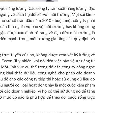
 vực năng lượng. Các công ty sản xuất năng lượng, đặc
 ngừng về cách họ đối xử với môi trường. Một sai lầm -
 như sự cố tràn dầu năm 2010 - buộc một công ty phải
ó tuân thủ nghĩa vụ bảo vệ môi trường hay không trong
gặt, được xác định rõ ràng về đạo đức môi trường là
riển mạnh trong môi trường gia tăng các quy định và
g trực tuyến của họ, không được xem xét kỹ lưỡng về
xxon. Tuy nhiên, khi nói đến việc bảo vệ sự riêng tư
 Một lĩnh vực cụ thể trong đó các công ty công nghệ
rong khai thác dữ liệu công nghệ cho phép các doanh
u đó cho các công ty tiếp thị hoặc sử dụng dữ liệu đó
u người coi loại hoạt động này là một cuộc xâm phạm
với các doanh nghiệp, vì họ có thể sử dụng nó để tăng
 ở mức độ nào là phù hợp để theo dõi cuộc sống trực