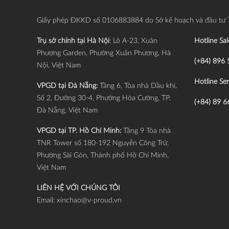
Giấy phép ĐKKD số 0106883884 do Sở kế hoạch và đầu tư 
Trụ sở chính tại Hà Nội
: Lô A-23, Xuân
Hotline Sal
Phương Garden, Phường Xuân Phương, Hà
(+84) 896 
Nội, Việt Nam
Hotline Ser
VPGD tại Đà Nẵng:
Tầng 6, Tòa nhà Dầu khí,
Số 2, Đường 30-4, Phường Hòa Cường, TP.
(+84) 89 6
Đà Nẵng, Việt Nam
VPGD tại TP. Hồ Chí Minh:
Tầng 9 Tòa nhà
TNR Tower số 180-192 Nguyễn Công Trứ,
Phường Sài Gòn, Thành phố Hồ Chí Minh,
Việt Nam
LIÊN HỆ VỚI CHÚNG TÔI
Email:
xinchao@v-proud.vn