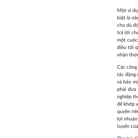
Một ví dụ
biệt là n
cho dù đó
trả lời c
một cuộc 
điều tối 
nhận thức
Các công 
tác động 
và bảo mậ
phải đưa 
nghiệp th
để khớp v
quyền riê
lợi nhuận
tuyến của