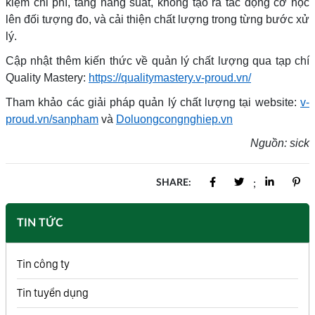
kiệm chi phí, tăng năng suất, không tạo ra tác động cơ học
lên đối tượng đo, và cải thiện chất lượng trong từng bước xử
lý.
Cập nhật thêm kiến thức về quản lý chất lượng qua tạp chí
Quality Mastery:
https://qualitymastery.v-proud.vn/
Tham khảo các giải pháp quản lý chất lượng tại website:
v-
proud.vn/sanpham
và
Doluongcongnghiep.vn
Nguồn: sick
SHARE:
;
TIN TỨC
Tin công ty
Tin tuyển dụng