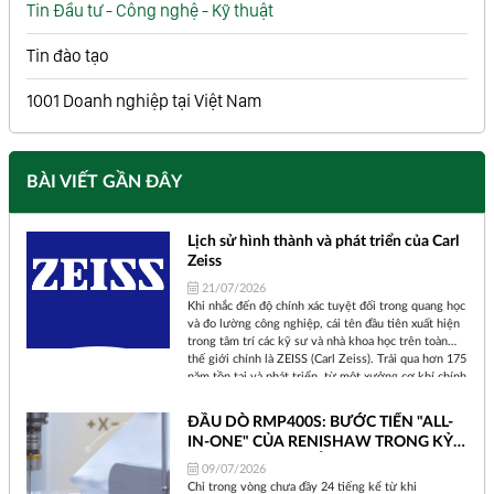
Tin Đầu tư - Công nghệ - Kỹ thuật
Tin đào tạo
1001 Doanh nghiệp tại Việt Nam
BÀI VIẾT GẦN ĐÂY
Lịch sử hình thành và phát triển của Carl
Zeiss
21/07/2026
Khi nhắc đến độ chính xác tuyệt đối trong quang học
và đo lường công nghiệp, cái tên đầu tiên xuất hiện
trong tâm trí các kỹ sư và nhà khoa học trên toàn
thế giới chính là ZEISS (Carl Zeiss). Trải qua hơn 175
năm tồn tại và phát triển, từ một xưởng cơ khí chính
xác nhỏ bé tại thành phố Jena (Đức) cho đến một tập
đoàn công nghệ toàn cầu, ZEISS đã không ngừng
ĐẦU DÒ RMP400S: BƯỚC TIẾN "ALL-
định hình lại cách chúng ta nhìn nhận thế giới và
IN-ONE" CỦA RENISHAW TRONG KỶ
kiểm soát chất lượng sản phẩm.
NGUYÊN SẢN XUẤT THÔNG MINH
09/07/2026
Chỉ trong vòng chưa đầy 24 tiếng kể từ khi