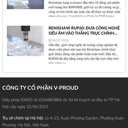
Renishaw tung ra teaser đầu tiên về dòng sản phẩm
mới mang tên RMP400S, giới kỹ sư đo lường và gia
công cơ khí chính xác toàn cầu đã thực sự được một
phen xôn xao. Là một kỹ sư Quản lý Chất lượng
nhiều năm bám trụ tại xưởng sản xuất, tôi hiểu rằng
mỗi khi Renishaw ra mắt một thiết bị mới, đó không
RENISHAW RUP60: ĐƯA CÔNG NGHỆ
chỉ là sự nâng cấp phần cứng đơn thuần, mà là một
SIÊU ÂM VÀO THẲNG TRỤC CHÍNH
sự dịch chuyển về triết lý sản xuất.
MÁY CNC
08/07/2026
Gần đây, giới công nghệ đo lường công nghiệp đã
được một phen xôn xao khi Renishaw chính thức
giới thiệu dòng sản phẩm hoàn toàn mới: Đầu đo
RUP60 độ dày bằng sóng siêu âm lắp trực tiếp trên
máy công cụ.
CÔNG TY CỔ PHẦN V-PROUD
Giấy phép ĐKKD số 0106883884 do Sở kế hoạch và đầu tư TP Hà
Nội cấp ngày 22/06/2015
Trụ sở chính tại Hà Nội
: Lô A-23, Xuân Phương Garden, Phường Xuân
Phương, Hà Nội, Việt Nam