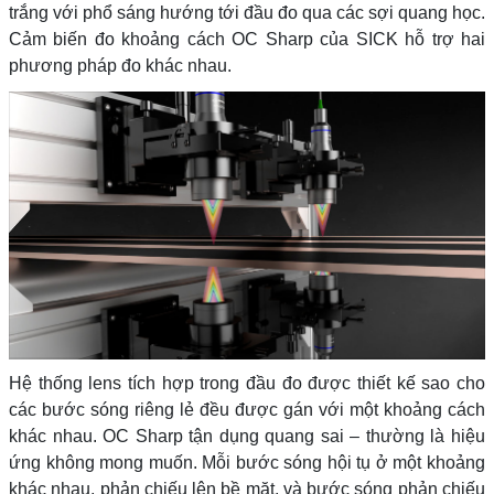
trắng với phổ sáng hướng tới đầu đo qua các sợi quang học.
Cảm biến đo khoảng cách OC Sharp của SICK hỗ trợ hai
phương pháp đo khác nhau.
Hệ thống lens tích hợp trong đầu đo được thiết kế sao cho
các bước sóng riêng lẻ đều được gán với một khoảng cách
khác nhau. OC Sharp tận dụng quang sai – thường là hiệu
ứng không mong muốn. Mỗi bước sóng hội tụ ở một khoảng
khác nhau, phản chiếu lên bề mặt, và bước sóng phản chiếu