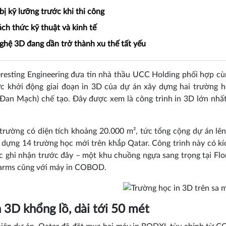
ị kỹ lưỡng trước khi thi công
ch thức kỹ thuật và kinh tế
ghệ 3D đang dần trở thành xu thế tất yếu
eresting Engineering đưa tin nhà thầu UCC Holding phối hợp c
c khởi động giai đoạn in 3D của dự án xây dựng hai trường h
an Mạch) chế tạo. Đây được xem là công trình in 3D lớn nhất
trường có diện tích khoảng 20.000 m², tức tổng cộng dự án lên
dựng 14 trường học mới trên khắp Qatar. Công trình này có kíc
 ghi nhận trước đây – một khu chuồng ngựa sang trọng tại Flo
Farms cũng với máy in COBOD.
 3D khổng lồ, dài tới 50 mét