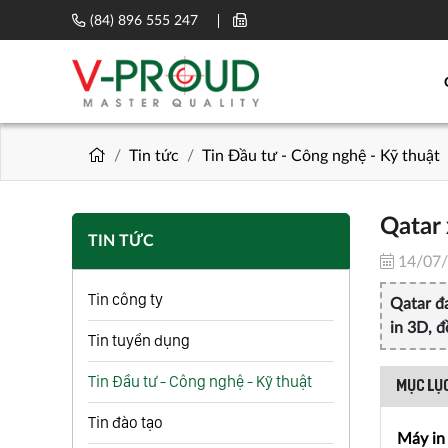
(84) 896 555 247
Tin tức
Tin Đầu tư - Công nghệ - Kỹ thuật
Qatar 
TIN TỨC
14/07
Tin công ty
Qatar đa
in 3D, 
Tin tuyển dụng
Tin Đầu tư - Công nghệ - Kỹ thuật
MỤC LỤC
Tin đào tạo
Máy in 