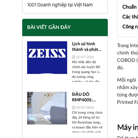
1001 Doanh nghiệp tại Việt Nam
Chuẩn b
Các thá
Công n
BÀI VIẾT GẦN ĐÂY
Lịch sử hình
Trang Int
thành và phát
chính thứ
triển của Carl
21/07/2026
COBOD (Đ
Zeiss
Khi nhắc đến độ
chính xác tuyệt đối
đó.
trong quang học và
đo lường công
Mỗi ngôi 
nghiệp, cái tên đầu
tiên xuất hiện trong
nhằm xây 
tâm trí các kỹ sư và
ĐẦU DÒ
từng được
nhà khoa học trên
RMP400S:
toàn thế giới chính
Printed 
BƯỚC TIẾN
là ZEISS (Carl Zeiss).
09/07/2026
"ALL-IN-ONE"
Trải qua hơn 175
Chỉ trong vòng chưa
năm tồn tại và phát
CỦA
đầy 24 tiếng kể từ
triển, từ một xưởng
RENISHAW
khi Renishaw tung
Máy in
cơ khí chính xác nhỏ
TRONG KỶ
ra teaser đầu tiên về
bé tại thành phố
dòng sản phẩm mới
NGUYÊN SẢN
Jena (Đức) cho đến
mang tên RMP400S,