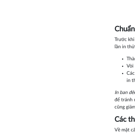
Chuẩn 
Trước khi
lần in th
Thà
Vòi
Các
in t
In ban đê
để tránh 
cũng giảm
Các th
Về mặt cấ