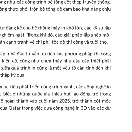
ong như các công trình bê tông cốt thép truyền thống.
 công thức phối trộn bê tông để đảm bảo khả năng chịu
 tư đáng kể cho hệ thống máy in khổ lớn, các kỹ sư lập
nghiêm ngặt. Trong khi đó, các giải pháp lắp ghép mô-
cạnh tranh về chi phí, tốc độ thi công và tuổi thọ.
hấp, nhà đầu tư vẫn ưu tiên các phương pháp thi công
 kiên cố, cũng như chưa thấy nhu cầu cấp thiết phải
 giữa quá trình in cũng là một yếu tố cần tính đến khi
thập kỷ qua.
 mục tiêu phát triển công trình xanh, các công nghệ in
biệt ở những quốc gia thiếu hụt lao động trẻ trong
 sẽ hoàn thành vào cuối năm 2025, trở thành cột mốc
 của Qatar trong việc đưa công nghệ in 3D vào các dự