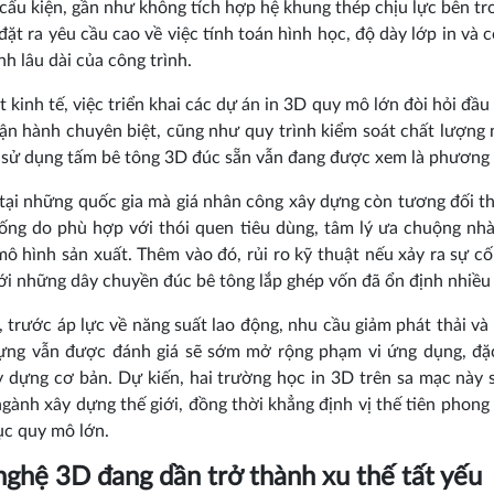
cấu kiện, gần như không tích hợp hệ khung thép chịu lực bên tr
đặt ra yêu cầu cao về việc tính toán hình học, độ dày lớp in và
nh lâu dài của công trình.
t kinh tế, việc triển khai các dự án in 3D quy mô lớn đòi hỏi đầu
vận hành chuyên biệt, cũng như quy trình kiểm soát chất lượng 
sử dụng tấm bê tông 3D đúc sẵn vẫn đang được xem là phương án 
 tại những quốc gia mà giá nhân công xây dựng còn tương đối t
ống do phù hợp với thói quen tiêu dùng, tâm lý ưa chuộng nhà
mô hình sản xuất. Thêm vào đó, rủi ro kỹ thuật nếu xảy ra sự cố
ới những dây chuyền đúc bê tông lắp ghép vốn đã ổn định nhiều 
, trước áp lực về năng suất lao động, nhu cầu giảm phát thải và
ựng vẫn được đánh giá sẽ sớm mở rộng phạm vi ứng dụng, đặc 
 dựng cơ bản. Dự kiến, hai trường học in 3D trên sa mạc này
gành xây dựng thế giới, đồng thời khẳng định vị thế tiên phong
ục quy mô lớn.
ghệ 3D đang dần trở thành xu thế tất yếu