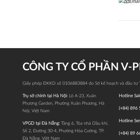
Emai
CÔNG TY CỔ PHẦN V-
Giấy phép ĐKKD số 0106883884 do Sở kế hoạch và đầu tư 
Trụ sở chính tại Hà Nội
: Lô A-23, Xuân
Hotline Sal
Phương Garden, Phường Xuân Phương, Hà
(+84) 896 
Nội, Việt Nam
Hotline Ser
VPGD tại Đà Nẵng:
Tầng 6, Tòa nhà Dầu khí,
Số 2, Đường 30-4, Phường Hòa Cường, TP.
(+84) 89 6
Đà Nẵng, Việt Nam