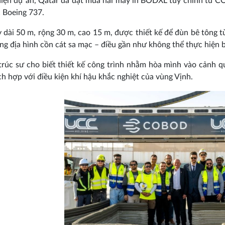
hiện dự án, Qatar đã đặt mua hai máy in BODXL tùy chỉnh từ 
 Boeing 737.
 dài 50 m, rộng 30 m, cao 15 m, được thiết kế để đùn bê tông 
ng địa hình cồn cát sa mạc – điều gần như không thể thực hiện
trúc sư cho biết thiết kế công trình nhằm hòa mình vào cảnh qu
ích hợp với điều kiện khí hậu khắc nghiệt của vùng Vịnh.