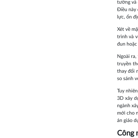
tường và 
Điều này 
lực, ổn đị
Xét về mặ
trình và 
đun hoặc 
Ngoài ra,
truyền th
thay đổi 
so sánh v
Tuy nhiên
3D xây d
ngành xây
mới cho n
án giáo d
Công n