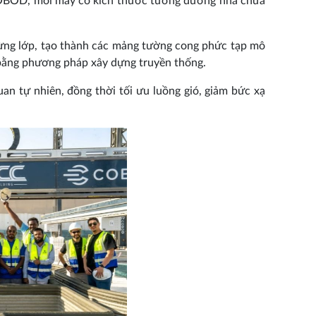
COBOD, mỗi máy có kích thước tương đương nhà chứa
từng lớp, tạo thành các mảng tường cong phức tạp mô
 bằng phương pháp xây dựng truyền thống.
an tự nhiên, đồng thời tối ưu luồng gió, giảm bức xạ