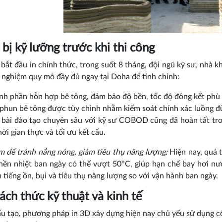
bị kỹ lưỡng trước khi thi công
 bắt đầu in chính thức, trong suốt 8 tháng, đội ngũ kỹ sư, nhà k
ử nghiệm quy mô đầy đủ ngay tại Doha để tinh chỉnh:
nh phần hỗn hợp bê tông, đảm bảo độ bền, tốc độ đông kết phù 
 phun bê tông được tùy chỉnh nhằm kiểm soát chính xác luồng đ
 bài đào tạo chuyên sâu với kỹ sư COBOD cũng đã hoàn tất tro
hời gian thực và tối ưu kết cấu.
m để tránh nắng nóng, giảm tiêu thụ năng lượng:
Hiện nay, quá 
nền nhiệt ban ngày có thể vượt 50°C, giúp hạn chế bay hơi n
 tiếng ồn, bụi và tiêu thụ năng lượng so với vận hành ban ngày.
ách thức kỹ thuật và kinh tế
u tạo, phương pháp in 3D xây dựng hiện nay chủ yếu sử dụng côn