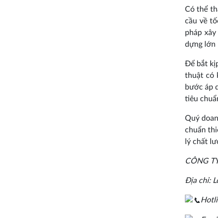
Có thể th
cầu về tố
pháp xây 
dựng lớn
Để bắt kị
thuật có 
bước áp d
tiêu chuẩ
Quý doanh
chuẩn thi
lý chất l
CÔNG TY
Địa chỉ:
Hotl