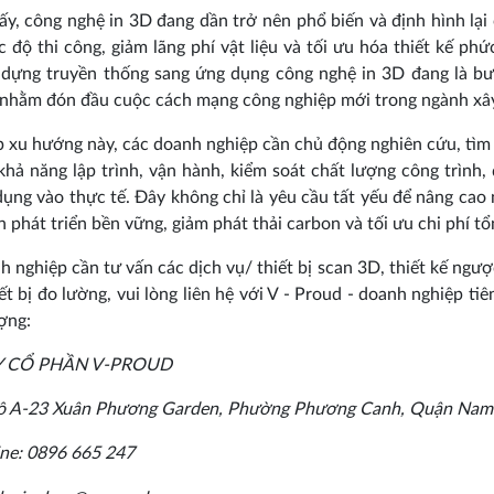
ấy, công nghệ in 3D đang dần trở nên phổ biến và định hình lại 
c độ thi công, giảm lãng phí vật liệu và tối ưu hóa thiết kế p
dựng truyền thống sang ứng dụng công nghệ in 3D đang là bướ
 nhằm đón đầu cuộc cách mạng công nghiệp mới trong ngành xâ
p xu hướng này, các doanh nghiệp cần chủ động nghiên cứu, tìm 
khả năng lập trình, vận hành, kiểm soát chất lượng công trình,
ụng vào thực tế. Đây không chỉ là yêu cầu tất yếu để nâng cao 
n phát triển bền vững, giảm phát thải carbon và tối ưu chi phí tổ
 nghiệp cần tư vấn các dịch vụ/ thiết bị scan 3D, thiết kế ngược
ết bị đo lường, vui lòng liên hệ với V - Proud - doanh nghiệp t
ượng:
 CỔ PHẦN V-PROUD
 Lô A-23 Xuân Phương Garden, Phường Phương Canh, Quận Nam 
ine: 0896 665 247