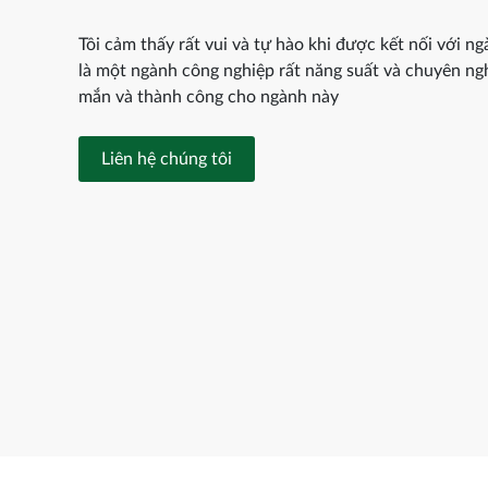
Tôi cảm thấy rất vui và tự hào khi được kết nối với ng
là một ngành công nghiệp rất năng suất và chuyên ng
ghiệp
Tôi có 39 năm kinh nghiệm làm việc trong n
mắn và thành công cho ngành này
và V-
nhựa tại Nhật Bản. Ấn tượng đầu tiên của t
hiết
chân thành và chia sẻ thẳng thắn làm cho tô
n vận
Đội ngũ nhân viên trình độ chuyên 
Liên hệ chúng tôi
Iwamoto - Việt C
hí –
Khách hàng