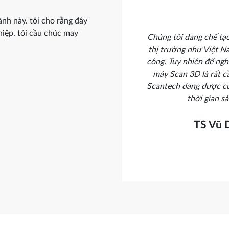
ành này. tôi cho rằng đây
hiệp. tôi cầu chúc may
ghành sản xuất và chế tạo
Chúng tôi đang chế tạo
ôi tới thăm V-Proud là sự
thị trường như Việt N
i cảm thấy rất tin tưởng.
công. Tuy nhiên để ngh
môn cũng rất cao.
máy Scan 3D là rất c
Scantech đang được cu
thời gian s
huẩn
TS Vũ 