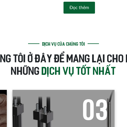
Đọc thêm
DỊCH VỤ CỦA CHÚNG TÔI
NG TÔI Ở ĐÂY ĐỂ MANG LẠI CHO
NHỮNG
DỊCH VỤ TỐT NHẤT
2
0
3