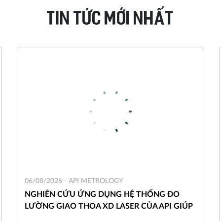
TIN TỨC MỚI NHẤT
06/08/2026 -
API METROLOGY
NGHIÊN CỨU ỨNG DỤNG HỆ THỐNG ĐO
LƯỜNG GIAO THOA XD LASER CỦA API GIÚP
HIỆU CHUẨN MÁY CẮT LASER CNC