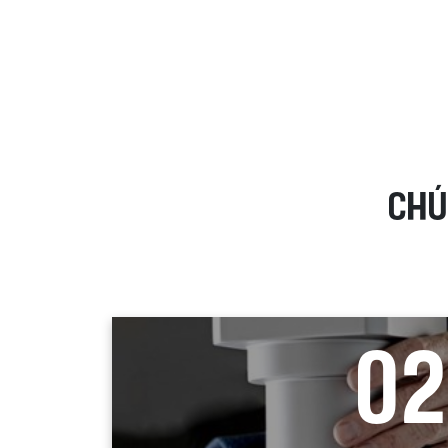
CHÚ
0