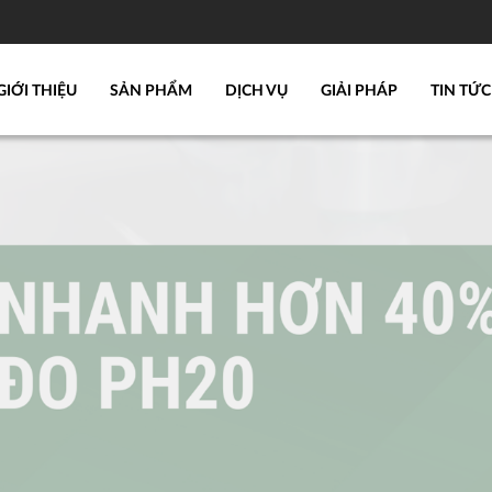
GIỚI THIỆU
SẢN PHẨM
DỊCH VỤ
GIẢI PHÁP
TIN TỨC