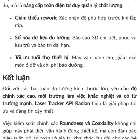
đo, mà là
nâng cấp toàn diện tư duy quản lý chất lượng
:
Giảm thiểu rework
: Xác nhận độ phù hợp trước khi lắp
ráp.
Số hóa dữ liệu đo lường
: Báo cáo 3D chi tiết, phục vụ
lưu trữ và bảo trì dài hạn.
Tối ưu tuổi thọ thiết bị
: Máy vận hành êm, giảm mài
mòn ổ đỡ và chi phí bảo dưỡng.
Kết luận
Đối với các bài toán đo lường kích thước lớn, yêu cầu
độ
chính xác cao, môi trường làm việc khắc nghiệt và có từ
trường mạnh
,
Laser Tracker API Radian
hiện là giải pháp tối
ưu và đáng tin cậy nhất.
Việc kiểm soát chính xác
Roundness và Coaxiality
không chỉ
giúp máy phát điện vận hành đúng thiết kế, mà còn đảm bảo
hiệu suất, độ an toàn và giá trị khai thác lâu dài cho các hệ