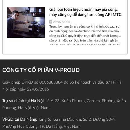
các bề mặt phức tạp chỉ trong một lần gá đặt, máy 5
trục giúp tối ưu hóa thời gian và nâng cao chất
Giải bài toán hiệu chuẩn máy gia công,
lượng sản phẩm.
máy công cụ dễ dàng hơn cùng API MTC
29/07/2026
Trong kỷ nguyên gia công cơ khí chính xác cao, sự
ổn định động học và độ chính xác thể tích của máy
công cụ CNC quyết định trực tiếp đến chất lượng
sản phẩm đầu ra. Dựa trên gần nửa thế kỷ nghiên
cứu chuyên sâu về các dạng sai số cơ khí, nhiệt độ
và điều khiển, tập đoàn API Metrology (Mỹ) đã phát
triển bộ giải pháp chuyên gia API MTC (Machine
Tool Calibration).
CÔNG TY CỔ PHẦN V-PROUD
Giấy phép ĐKKD số 0106883884 do Sở kế hoạch và đầu tư TP Hà
Nội cấp ngày 22/06/2015
Trụ sở chính tại Hà Nội
: Lô A-23, Xuân Phương Garden, Phường Xuân
Phương, Hà Nội, Việt Nam
VPGD tại Đà Nẵng:
Tầng 6, Tòa nhà Dầu khí, Số 2, Đường 30-4,
Phường Hòa Cường, TP. Đà Nẵng, Việt Nam