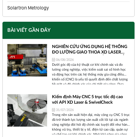
Solartron Metrology
BÀI VIẾT GẦN ĐÂY
NGHIÊN CỨU ỨNG DỤNG HỆ THỐNG
ĐO LƯỜNG GIAO THOA XD LASER
CỦA API GIÚP HIỆU CHUẨN MÁY CẮT
06/08/2026
LASER CNC
Dưới góc độ của kỹ thuật cơ khí chính xác và đo
lường công nghiệp, việc kiểm soát sai số hình học
và động học trên các hệ thống máy gia công điều
khiển số (CNC) là yếu tố quyết định đến chất lượng
bề mặt và độ chính xác của chi tiết gia công. Dựa
trên dữ liệu thực tế từ dự án cải tiến quy trình kiểm
định tại Công ty MS, dưới đây là báo cáo phân tích
Kiểm định Máy CNC 5 trục tốc độ cao
kỹ thuật về việc ứng dụng hệ thống giao thoa laser
với API XD Laser & SwivelCheck
trong tối ưu hóa sai số máy CNC.
31/07/2026
Trong nền sản xuất hiện đại, máy công cụ CNC 5 trục
đã trở thành lực lượng sản xuất cốt lõi tại các ngành
công nghiệp đòi hỏi độ chính xác tuyệt đối như hàng
không vũ trụ, thiết bị y tế, điện tử cao cấp, quân sự
và chế tạo cơ khí chính xác. Nhờ khả năng gia công