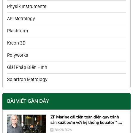
Physik Instrumente
API Metrology
Plastiform
Kreon 3D
Polyworks
Giải Pháp Điển Hình
Solartron Metrology
BÀI VIẾT GẦN ĐÂY
ZF Marine cải tiến toàn diện quy trình
sản xuất bơm với hệ thống Equator™:
Nhỏ gọn, Bền bỉ và Kiểm tra đa chiều
26/05/2026