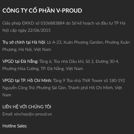
thời gian hoàn vốn (ROI) kỷ lục: Chỉ đúng 18 ngày!
CÔNG TY CỔ PHẦN V-PROUD
Giấy phép ĐKKD số 0106883884 do Sở kế hoạch và đầu tư TP Hà
Nội cấp ngày 22/06/2015
Trụ sở chính tại Hà Nội
: Lô A-23, Xuân Phương Garden, Phường Xuân
Phương, Hà Nội, Việt Nam
VPGD tại Đà Nẵng:
Tầng 6, Tòa nhà Dầu khí, Số 2, Đường 30-4,
Phường Hòa Cường, TP. Đà Nẵng, Việt Nam
VPGD tại TP. Hồ Chí Minh:
Tầng 9 Tòa nhà TNR Tower số 180-192
Nguyễn Công Trứ, Phường Sài Gòn, Thành phố Hồ Chí Minh, Việt
Nam
LIÊN HỆ VỚI CHÚNG TÔI
Email:
xinchao@v-proud.vn
Hotline Sales: