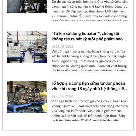
Độ tin cậy và an toàn luôn là những yếu tố sống còn
trong ngành công nghiệp chế tạo hệ thống động lực
hàng hải. Để đáp ứng các tiêu chuẩn khắt khe này,
ZF Marine (Padua, Ý) – một nhà sản xuất danh tiếng
toàn cầu chuyên cung cấp bơm cho hệ thống đẩy tàu
thủy – đã không ngừng tìm kiếm giải pháp tối ưu
hóa tốc độ và năng lực kiểm soát chất lượng. Câu trả
"Từ khi sử dụng Equator™, chúng tôi
lời của họ chính là hệ thống đo lường Equator™ của
không tạo ra bất kỳ một phế phẩm nào và
Renishaw.
đã giảm 27% chi phí sản xuất linh kiện"
26/05/2026
Đối với ngành công nghiệp hàng không vũ trụ, "sai
số" là một từ vựng không được phép tồn tại. High-
Tech Engineering – một công ty gia công cơ khí
chính xác tại Vương quốc Anh – luôn đặt chất lượng
lên hàng đầu. Với việc mạnh dạn tích hợp hệ thống
kiểm tra tại xưởng Equator™ của Renishaw, công ty
đã hiện thực hóa được mục tiêu kiểm tra 100% sản
Tổ hợp gia công tiện cứng tự động hoàn
phẩm đầu ra, đưa tỷ lệ phế phẩm về con số 0 tròn
vốn chỉ trong 18 ngày nhờ hệ thống kiểm
trĩnh, đồng thời giảm một nửa yêu cầu về nhân sự
soát quy trình thông minh
đo lường và cắt giảm tới 27% chi phí sản xuất.
25/05/2026
Việc vận hành một tổ hợp gia công cơ khí hoàn toàn
không người lái (unmanned cell) hoạt động 24/7 với
khả năng "tự kiểm soát" vẫn luôn là giấc mơ của
nhiều xưởng sản xuất đã trở thành hiện thực. Bằng
cách tích hợp robot FANUC, máy tiện tháp đôi
Okuma và hệ thống đo lường Equator™ của
Renishaw, họ không chỉ tự động hóa hoàn toàn quy
trình tiện cứng (hard turning) mà còn đạt được mức