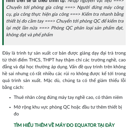
hình trên sẽ đi theo trình tự:
Nhập nguyên vật liệu ===>
Chuyển tới phòng gia công ===> Người đứng máy công
cụ, gia công thực hiện gia công ===> Kiểm tra nhanh bằng
thiết bị đo cầm tay ===> Chuyển tới phòng QC để kiểm tra
lại một lần nữa ===> Phòng QC phân loại sản phẩm đạt,
không đạt và phế phẩm
Đây là trình tự sản xuất cơ bản được giảng dạy đại trà trong
từ thời điểm THCS, THPT hay thậm chí các trường nghề, cao
đẳng và đại học thường áp dụng. Vấn đề quy trình trên không
hề sai nhưng có rất nhiều các rủi ro không được kể tới trong
quá trình sản xuất. Mặc dù, chúng ta có thể giảm thiểu lỗi
bằng cách:
Thuê nhân công đứng máy tay nghề cao, có thâm niêm
Mở rộng khu vực phòng QC hoặc đầu tư thêm thiết bị
đo
TÌM HIỂU THÊM VỀ MÁY ĐO EQUATOR TẠI ĐÂY