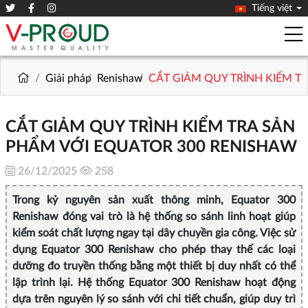
Tiếng việt
Giải pháp
Renishaw
CẮT GIẢM QUY TRÌNH KIỂM T
CẮT GIẢM QUY TRÌNH KIỂM TRA SẢN
PHẨM VỚI EQUATOR 300 RENISHAW
26/12/2025
258
Trong kỷ nguyên sản xuất thông minh, Equator 300
Renishaw đóng vai trò là hệ thống so sánh linh hoạt giúp
kiểm soát chất lượng ngay tại dây chuyền gia công. Việc sử
dụng Equator 300 Renishaw cho phép thay thế các loại
dưỡng đo truyền thống bằng một thiết bị duy nhất có thể
lập trình lại. Hệ thống Equator 300 Renishaw hoạt động
dựa trên nguyên lý so sánh với chi tiết chuẩn, giúp duy trì