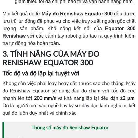
giảm thiểu tối đa chi phí bảo trì và vận hành hàng năm.
Mọi kết quả đo từ
Máy đo Renishaw Equator 300
đều được
lưu trữ tự động để phục vụ cho việc truy xuất nguồn gốc chất
lượng sản phẩm. Khả năng kết nối của
Equator 300
Renishaw
với các cánh tay robot giúp tạo ra quy trình kiểm
tra tự động hóa hoàn toàn.
3. TÍNH NĂNG CỦA MÁY ĐO
RENISHAW EQUATOR 300
Tốc độ và độ lặp lại tuyệt vời
Không còn việc phải loay hoay đặt thước sao cho thẳng, Máy
đo Renishaw Equator sử dụng đầu đo chạm với tốc độ cực
nhanh lên tới
200 mm/s
và khả năng lặp lại đều đặn
±2 µm
.
Dù là người mới vào nghề hay kỹ sư dày dạn kinh nghiệm, kết
quả đo luôn duy nhất và chính xác.
Thông số máy đo Renishaw Equator